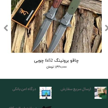
چاقو برونینگ fa52 چوبی
۱,۴۲۰,۰۰۰ تومان
ارسال سریع سفارش
درگاه امن بانکی