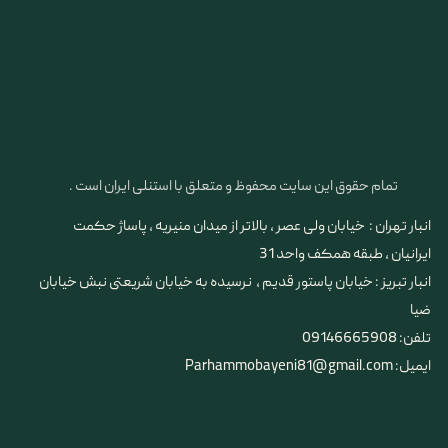
تمام حقوق این سایت محفوظ و متعلق با استنلی ایران است .
انبار تهران : خیابان ولی عصر ، بالاتر از میدان منیریه ، پاساژ حکمت
ایرانیان ، طبقه همکف واحد 31
​​​​​​​انبار تبریز : خیابان پاستور قدیم ، نرسیده به خیابان شریعتی نبش خیابان
ضیا
تلفن: 09146665908
ایمیل: Parhammobayeni81@gmail.com