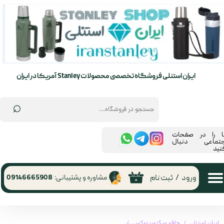
حساب کاربری من
تغییر گذر واژه
سفارشات
ایران استنلی فروشگاه تخصصی محصولات Stanley آمریکا در ایران
خروج از حساب کاربری
⌕
ما را در صفحات
جتماعی دنبال
نید
ورود
/
ثبت نام
مشاوره و پشتیبانی:
09146665908
۰
ایران استنلی
چاقو ویکتورینوکس
چاقو ویکتورینوکس 0.6221.201G Victorinox | 0.6221.201G