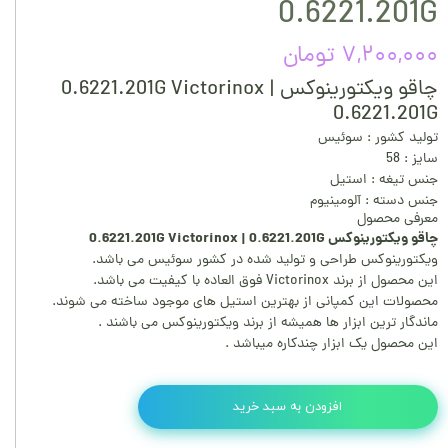
0.6221.201G
۷,۲۰۰,۰۰۰ تومان
چاقو ویکتورینوکس 0.6221.201G Victorinox |
0.6221.201G
تولید کشور : سوئیس
سایز : 58
جنس تیغه : استیل
جنس دسته : آلومینیوم
معرفی محصول
چاقو ویکتورینوکس 0.6221.201G Victorinox | 0.6221.201G
ویکتورینوکس طراحی و تولید شده در کشور سوئیس می باشد.
این محصول از برند Victorinox فوق العاده با کیفیت می باشد.
محصولات این کمپانی از بهترین استیل های موجود ساخته می شوند.
ماندگار ترین ابزار ها همیشه از برند ویکتورینوکس می باشند .
این محصول یک ابزار چندکاره میباشد .
افزودن به سبد خرید