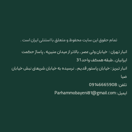
تمام حقوق این سایت محفوظ و متعلق با استنلی ایران است .
انبار تهران : خیابان ولی عصر ، بالاتر از میدان منیریه ، پاساژ حکمت
ایرانیان ، طبقه همکف واحد 31
​​​​​​​انبار تبریز : خیابان پاستور قدیم ، نرسیده به خیابان شریعتی نبش خیابان
ضیا
تلفن: 09146665908
ایمیل: Parhammobayeni81@gmail.com