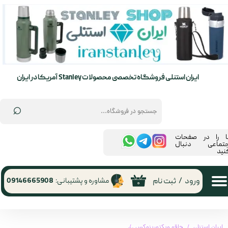
حساب کاربری من
تغییر گذر واژه
سفارشات
ایران استنلی فروشگاه تخصصی محصولات Stanley آمریکا در ایران
خروج از حساب کاربری
⌕
ما را در صفحات
جتماعی دنبال
نید
ورود
/
ثبت نام
مشاوره و پشتیبانی:
09146665908
۰
ایران استنلی
چاقو ویکتورینوکس
چاقو ویکتورینوکس 0.6221.401G Victorinox | 0.6221.401G