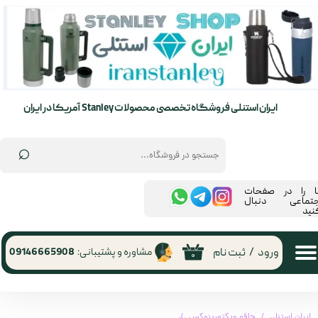
حساب کاربری من
تغییر گذر واژه
سفارشات
ایران استنلی فروشگاه تخصصی محصولات Stanley آمریکا در ایران
خروج از حساب کاربری
⌕
ما را در صفحات
جتماعی دنبال
نید
ورود
/
ثبت نام
مشاوره و پشتیبانی:
09146665908
۰
ایران استنلی
چاقو ویکتورینوکس
چاقو ویکتورینوکس 0.6221.408G Victorinox | 0.6221.408G