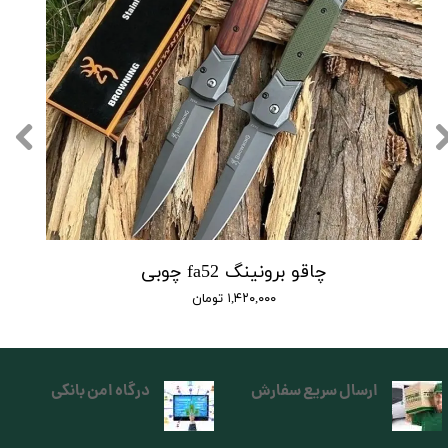
چاقو برونینگ fa52 چوبی
۱,۴۲۰,۰۰۰ تومان
ارسال سریع سفارش
درگاه امن بانکی