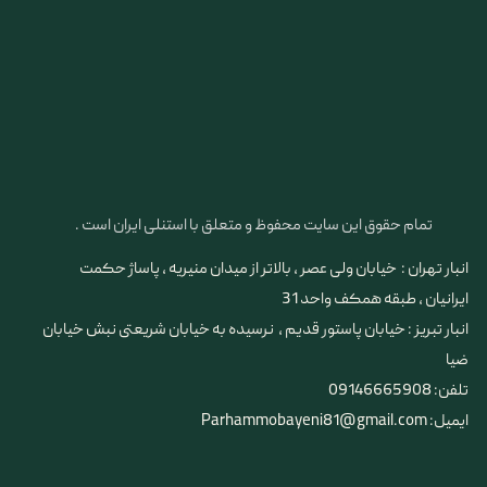
تمام حقوق این سایت محفوظ و متعلق با استنلی ایران است .
انبار تهران : خیابان ولی عصر ، بالاتر از میدان منیریه ، پاساژ حکمت
ایرانیان ، طبقه همکف واحد 31
​​​​​​​انبار تبریز : خیابان پاستور قدیم ، نرسیده به خیابان شریعتی نبش خیابان
ضیا
تلفن: 09146665908
ایمیل: Parhammobayeni81@gmail.com