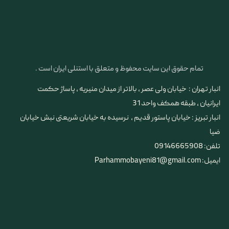
تمام حقوق این سایت محفوظ و متعلق با استنلی ایران است .
انبار تهران : خیابان ولی عصر ، بالاتر از میدان منیریه ، پاساژ حکمت
ایرانیان ، طبقه همکف واحد 31
​​​​​​​انبار تبریز : خیابان پاستور قدیم ، نرسیده به خیابان شریعتی نبش خیابان
ضیا
تلفن: 09146665908
ایمیل: Parhammobayeni81@gmail.com