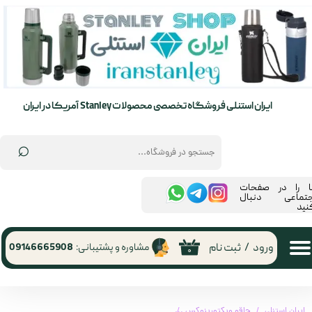
حساب کاربری من
تغییر گذر واژه
سفارشات
ایران استنلی فروشگاه تخصصی محصولات Stanley آمریکا در ایران
خروج از حساب کاربری
⌕
ما را در صفحات
جتماعی دنبال
نید
ورود
/
ثبت نام
مشاوره و پشتیبانی:
09146665908
۰
ایران استنلی
چاقو ویکتورینوکس
چاقو ویکتورینوکس 0.6223T82G Victorinox | 0.6223T82G