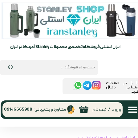
حساب کاربری من
تغییر گذر واژه
سفارشات
ایران استنلی فروشگاه تخصصی محصولات Stanley آمریکا در ایران
خروج از حساب کاربری
⌕
ما را در صفحات
جتماعی دنبال
نید
ورود
/
ثبت نام
مشاوره و پشتیبانی:
09146665908
۰
ایران استنلی
چاقو ویکتورینوکس
چاقو ویکتورینوکس 0.8513 | Victorinox 0.8513