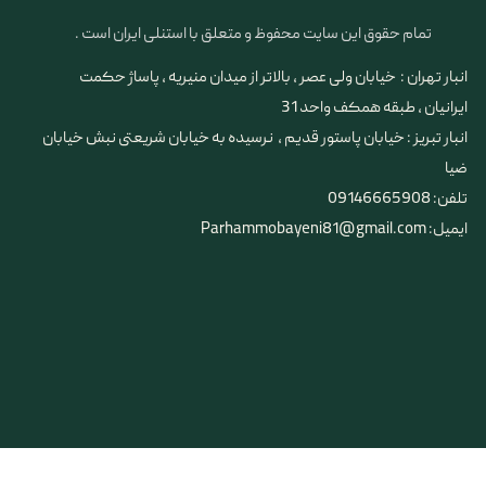
تمام حقوق این سایت محفوظ و متعلق با استنلی ایران است .
انبار تهران : خیابان ولی عصر ، بالاتر از میدان منیریه ، پاساژ حکمت
ایرانیان ، طبقه همکف واحد 31
​​​​​​​انبار تبریز : خیابان پاستور قدیم ، نرسیده به خیابان شریعتی نبش خیابان
ضیا
تلفن: 09146665908
ایمیل: Parhammobayeni81@gmail.com