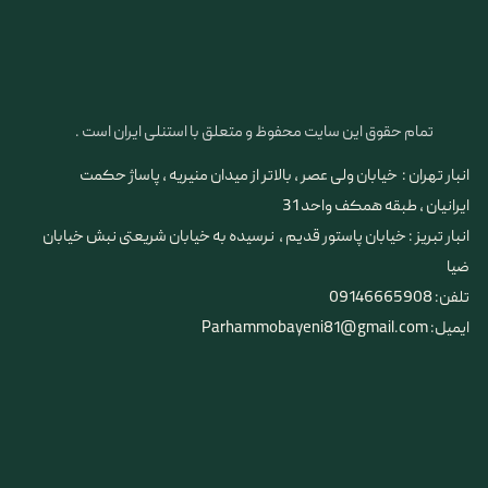
تمام حقوق این سایت محفوظ و متعلق با استنلی ایران است .
انبار تهران : خیابان ولی عصر ، بالاتر از میدان منیریه ، پاساژ حکمت
ایرانیان ، طبقه همکف واحد 31
​​​​​​​انبار تبریز : خیابان پاستور قدیم ، نرسیده به خیابان شریعتی نبش خیابان
ضیا
تلفن: 09146665908
ایمیل: Parhammobayeni81@gmail.com