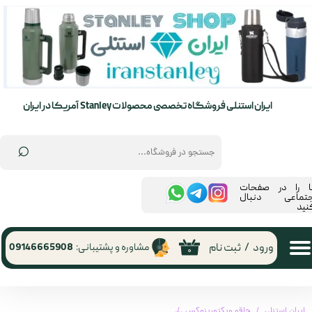
حساب کاربری من
تغییر گذر واژه
سفارشات
ایران استنلی فروشگاه تخصصی محصولات Stanley آمریکا در ایران
خروج از حساب کاربری
⌕
ما را در صفحات
جتماعی دنبال
نید
ورود
/
ثبت نام
مشاوره و پشتیبانی:
09146665908
۰
ایران استنلی
چاقو ویکتورینوکس
چاقو ویکتورینوکس 1.3743 | Victorinox 1.3743