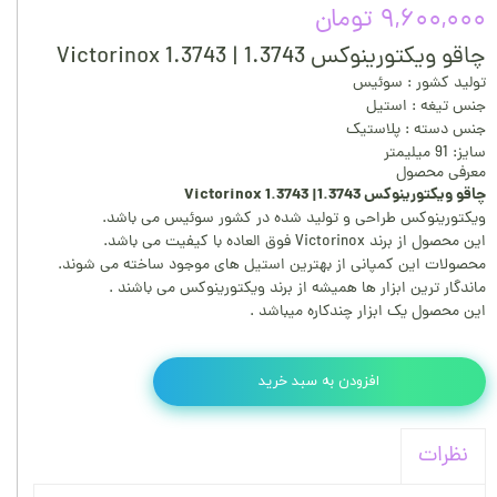
۹,۶۰۰,۰۰۰ تومان
چاقو ویکتورینوکس 1.3743 | Victorinox 1.3743
تولید کشور : سوئیس
جنس تیغه : استیل
جنس دسته : پلاستیک
سایز: 91 میلیمتر
معرفی محصول
چاقو ویکتورینوکس 1.3743| Victorinox 1.3743
ویکتورینوکس طراحی و تولید شده در کشور سوئیس می باشد.
این محصول از برند Victorinox فوق العاده با کیفیت می باشد.
محصولات این کمپانی از بهترین استیل های موجود ساخته می شوند.
ماندگار ترین ابزار ها همیشه از برند ویکتورینوکس می باشند .
این محصول یک ابزار چندکاره میباشد .
افزودن به سبد خرید
نظرات