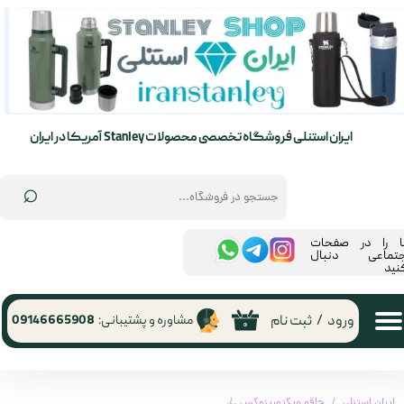
حساب کاربری من
تغییر گذر واژه
سفارشات
ایران استنلی فروشگاه تخصصی محصولات Stanley آمریکا در ایران
خروج از حساب کاربری
⌕
ما را در صفحات
جتماعی دنبال
نید
ورود
/
ثبت نام
مشاوره و پشتیبانی:
09146665908
۰
ایران استنلی
چاقو ویکتورینوکس
چاقو ویکتورینوکس 1.3773 | Victorinox 1.3773