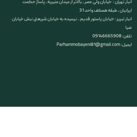
انبار تهران : خیابان ولی عصر ، بالاتر از میدان منیریه ، پاساژ حکمت
ایرانیان ، طبقه همکف واحد 31
​​​​​​​انبار تبریز : خیابان پاستور قدیم ، نرسیده به خیابان شریعتی نبش خیابان
ضیا
تلفن: 09146665908
ایمیل: Parhammobayeni81@gmail.com