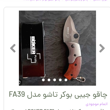
چاقو جیبی بوکر تاشو مدل FA39
اتمام موجودی