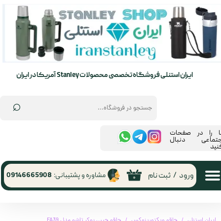
حساب کاربری من
تغییر گذر واژه
سفارشات
ایران استنلی فروشگاه تخصصی محصولات Stanley آمریکا در ایران
خروج از حساب کاربری
⌕
ما را در صفحات
جتماعی دنبال
نید
ورود
/
ثبت نام
مشاوره و پشتیبانی:
09146665908
۰
ایران استنلی
چاقو ویکتورینوکس
چاقو جیبی بوکر تاشو مدل FA39