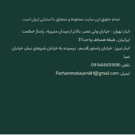
تمام حقوق این سایت محفوظ و متعلق با استنلی ایران است .
انبار تهران : خیابان ولی عصر ، بالاتر از میدان منیریه ، پاساژ حکمت
ایرانیان ، طبقه همکف واحد 31
​​​​​​​انبار تبریز : خیابان پاستور قدیم ، نرسیده به خیابان شریعتی نبش خیابان
ضیا
تلفن: 09146665908
ایمیل: Parhammobayeni81@gmail.com