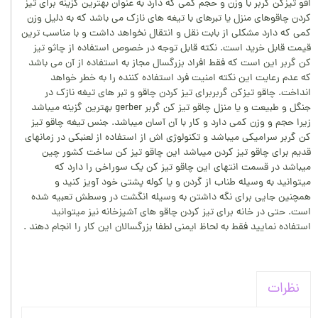
اقو تیزکن گربر با وزن و حجم کمی که دارد به عنوان بهترین گزینه برای تیز
کردن چاقوهای منزل یا تبرهای با تیغه های نازک می باشد که به دلیل وزن
کمی که دارد مشکلی از بابت نقل و انتقال نخواهد داشت و با مناسب ترین
قیمت قابل خرید است. نکته قابل توجه در خصوص استفاده از چاثو تیز
کن گربر این است که فقط افراد بزرگسال مجاز به استفاده از آن می باشد
که عدم رعایت این نکته امنیت فرد استفاده کننده را به خطر خواهد
انداخت. چاقو تیزکن گربربرای تیز کردن چاقو و تبر های تیغه نازک در
جنگل و طبیعت و یا منزل چاقو تیز کن گربر gerber بهترین گزینه میباشد
زیرا حجم و وزن کمی دارد و کار با آن آسان میباشد. جنس تیغه چاقو تیز
کن گربر سرامیکی میباشد و تکنولوژی اش از استفاده از لعنبکی در زمانهای
قدیم برای چاقو تیز کردن میباشد این چاقو تیز کن ساخت کشور چین
میباشد در قسمت انتهای این چاقو تیز کن یک سوراخی را دارد که
میتوانید به وسیله طناب از گردن و یا کوله پشتی خود آویز کنید و
همچنین جایی برای نگه داشتن به وسیله انگشت در وسطش تعبیه شده
است. حتی در خانه برای تیز کردن چاقو های آشپزخانه نیز میتوانید
استفاده نمایید فقط به لحاظ ایمنی لطفا بزرگسالان این کار را انجام دهند .
نظرات