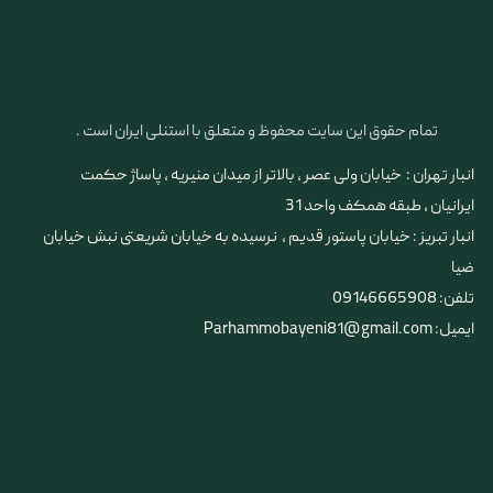
تمام حقوق این سایت محفوظ و متعلق با استنلی ایران است .
انبار تهران : خیابان ولی عصر ، بالاتر از میدان منیریه ، پاساژ حکمت
ایرانیان ، طبقه همکف واحد 31
​​​​​​​انبار تبریز : خیابان پاستور قدیم ، نرسیده به خیابان شریعتی نبش خیابان
ضیا
تلفن: 09146665908
ایمیل: Parhammobayeni81@gmail.com