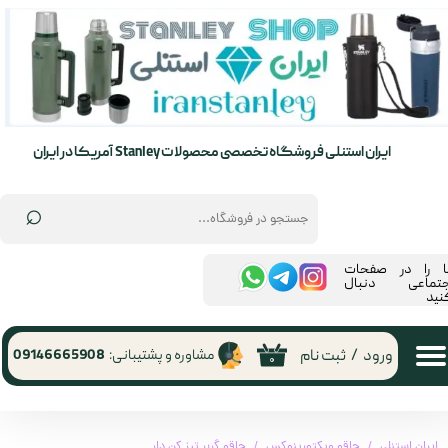
حساب کاربری من
تغییر گذر واژه
سفارشات
ایران استنلی فروشگاه تخصصی محصولات Stanley آمریکا در ایران
خروج از حساب کاربری
⌕
ما را در صفحات
جتماعی دنبال
نید
ورود
/
ثبت نام
مشاوره و پشتیبانی:
09146665908
۰
ایران استنلی
چاقو ویکتورینوکس
چاقو گربر تیز کن دار