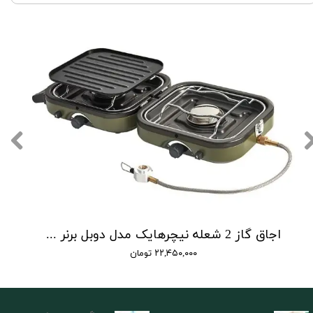
اجاق گاز 2 شعله نیچرهایک مدل دوبل برنر | double burner folding gas stove
۲۲,۴۵۰,۰۰۰ تومان