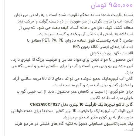
۹۵۰,۰۰۰ تومان
دسته تقویت شده: دسته محکم تقویت شده است و به راحتی می توان
کیسه آب را بدون نگرانی از سر خوردن آن در دست گرفت و حرکت داد.
دهانه گشاد کیف: طراحی دهانه گشاد کیف باعث می شود که پس از
استفاده به راحتی آب داخل آن ریخته و کیسه تمیز شود.
جنس: 3 لایه پلاستیک فوق العاده بادوام: PET، PA، PE مطابق با
استانداردهای ایمنی 100٪ بدون BPA
قابلیت نگهداری در یخچال
این محصول با مواد ایمن برای مواد غذایی و ظرفیت بزرگ 10 لیتری دارد .
این ماده بی بو و بی ضرر است و آب را برای سلامتی تمیز و ایمن نگه می
دارد.
گالن آب نیچرهایک جمع شونده می تواند دمای 0 تا 60 درجه سانتی گراد
را تحمل کند و برای آب سرد و گرم مناسب است.
برای جلوگیری از آسیب یا کاهش عمر محصول، باید از آب خیلی گرم یا
خیلی سرد استفاده نکنید.
گالن تاشو نیچرهایک ظرفیت 10 لیتری مدل CNK2450CF027
این ظرف آب نیچرهایک با ظرفیت 10 لیتر کافی است تا برای مدت طولانی
بدون نیاز به پر کردن مکرر آب دوام بیاورد.
پک هیدراتاسیون مسافرتی مجهز به تکیه گاه های مثلثی در هر دو طرف
است