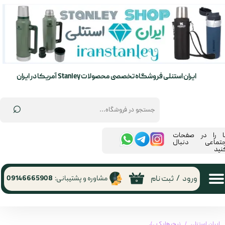
حساب کاربری من
تغییر گذر واژه
سفارشات
ایران استنلی فروشگاه تخصصی محصولات Stanley آمریکا در ایران
خروج از حساب کاربری
⌕
ما را در صفحات
جتماعی دنبال
نید
ورود
/
ثبت نام
مشاوره و پشتیبانی:
09146665908
۰
ایران استنلی
نیچرهایک
گالن تاشو نیچرهایک ظرفیت 10 لیتری مدل CNK2450CF027