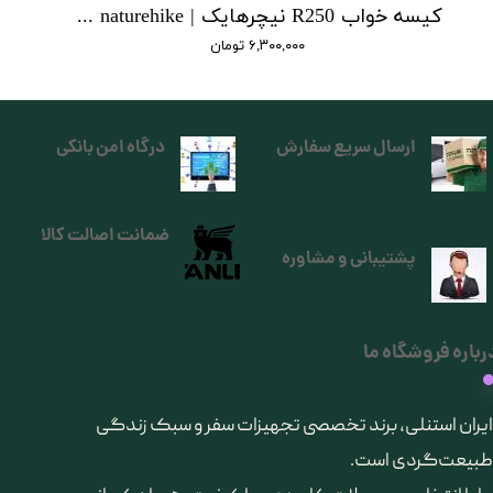
کیسه خواب R250 نیچرهایک | sleeping bag r250 naturehike
۶,۳۰۰,۰۰۰ تومان
ارسال سریع سفارش
درگاه امن بانکی
ضمانت اصالت کالا
پشتیبانی و مشاوره
رباره فروشگاه ما
​ایران استنلی، برند تخصصی تجهیزات سفر و سبک زندگی
طبیعت‌گردی است.