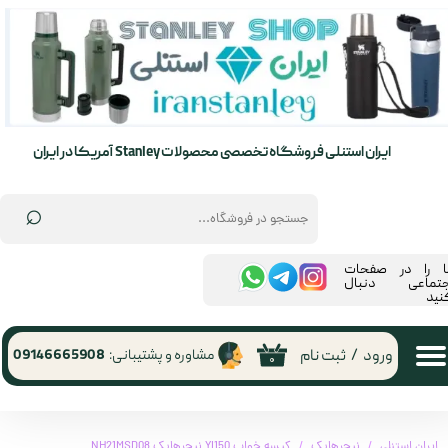
حساب کاربری من
تغییر گذر واژه
سفارشات
ایران استنلی فروشگاه تخصصی محصولات Stanley آمریکا در ایران
خروج از حساب کاربری
⌕
ما را در صفحات
جتماعی دنبال
نید
ورود
/
ثبت نام
مشاوره و پشتیبانی:
09146665908
۰
ایران استنلی
نیچرهایک
کیسه خواب Yl150 نیچرهایک NH21MSD08