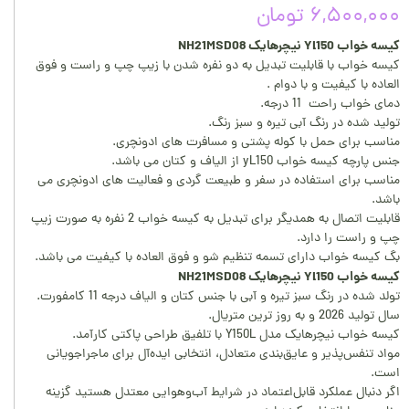
۶,۵۰۰,۰۰۰ تومان
کیسه خواب Yl150 نیچرهایک NH21MSD08
کیسه خواب با قابلیت تبدیل به دو نفره شدن با زیپ چپ و راست و فوق
العاده با کیفیت و با دوام .
دمای خواب راحت 11 درجه.
تولید شده در رنگ آبی تیره و سبز رنگ.
مناسب برای حمل با کوله پشتی و مسافرت های ادونچری.
جنس پارچه کیسه خواب yL150 از الیاف و کتان می باشد.
مناسب برای استفاده در سفر و طبیعت گردی و فعالیت های ادونچری می
باشد.
قابلیت اتصال به همدیگر برای تبدیل به کیسه خواب 2 نفره به صورت زیپ
چپ و راست را دارد.
بگ کیسه خواب دارای تسمه تنظیم شو و فوق العاده با کیفیت می باشد.
کیسه خواب Yl150 نیچرهایک NH21MSD08
تولد شده در رنگ سبز تیره و آبی با جنس کتان و الیاف درجه 11 کامفورت.
سال تولید 2026 و به روز ترین متریال.
کیسه خواب نیچرهایک مدل Y150L با تلفیق طراحی پاکتی کارآمد.
مواد تنفس‌پذیر و عایق‌بندی متعادل، انتخابی ایده‌آل برای ماجراجویانی
است.
اگر دنبال عملکرد قابل‌اعتماد در شرایط آب‌وهوایی معتدل هستید گزینه