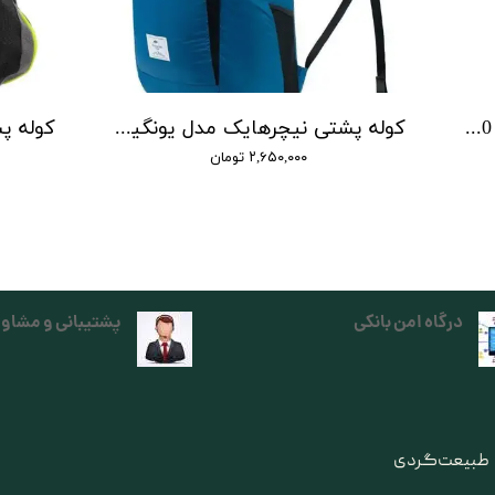
کوله پشتی درای بگ نیچرهایک 20 لیتری مدل NH20BB206
کوله پشتی نیچرهایک مدل یونگیان | ultralight folding carry bag yunqian
۲,۶۵۰,۰۰۰ تومان
درگاه امن بانکی
پشتیبانی و مشاور
ی طبیعت‌گردی