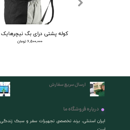
کوله پشتی نیچرهایک 15لیتر مدل هلیوم
۷,۸۵ تومان
۶,۵۰۰,۰۰۰ تومان
ارسال سریع سفارش
درباره فروشگاه ما
​ایران استنلی، برند تخصصی تجهیزات سفر و سبک زندگ
است.