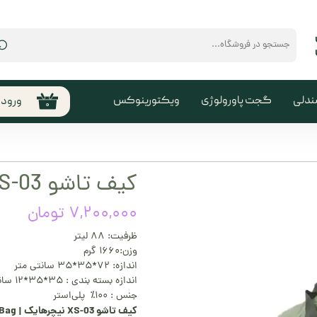
⌕
ندلی
گجت پاورولوژی
ویکتورینوکس
ورود
۰
حساب
من
تغیی
کیف تاشو XS-03 نیچرهایک
سفا
۷,۲۰۰,۰۰۰ تومان
خروج
کارب
ظرفیت: ۸۸ لیتر
وزن:۱۶۶۰ گرم
اندازه: ۷۲*۳۵*۳۵ سانتی متر
اندازه بسته بندی : ۳۵*۳۵*۱۲ سانتی متر
جنس : ۱۰۰٪ پلی‌استر
کیف تاشو XS-03 نیچرهایک | Naturehike XS-03 Folding Bag