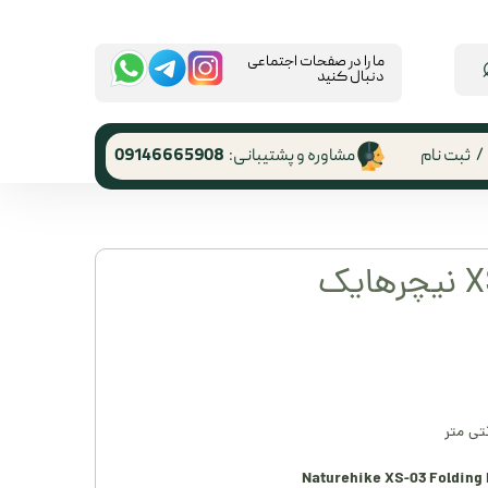
​ما را در صفحات اجتماعی
دنبال کنید
/
ثبت نام
مشاوره و پشتیبانی:
09146665908
 کاربری
ر گذر واژه
رشات
 از حساب
ری