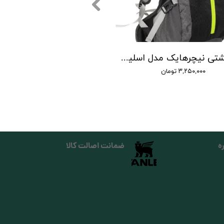
کوله پشتی نیچرهایک مدل اسلیپ اوور | riding backpack with helmet slip-over
۳,۲۵۰,۰۰۰ تومان
ه
ضمانت اصالت کالا