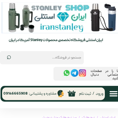
حساب کاربری من
تغییر گذر واژه
سفارشات
ایران استنلی فروشگاه تخصصی محصولات Stanley آمریکا در ایران
خروج از حساب کاربری
⌕
ما را در صفحات
جتماعی دنبال
نید
ورود
/
ثبت نام
مشاوره و پشتیبانی:
09146665908
۰
ایران استنلی
نیچرهایک
میز نیچرهایک مدل دیچیبل