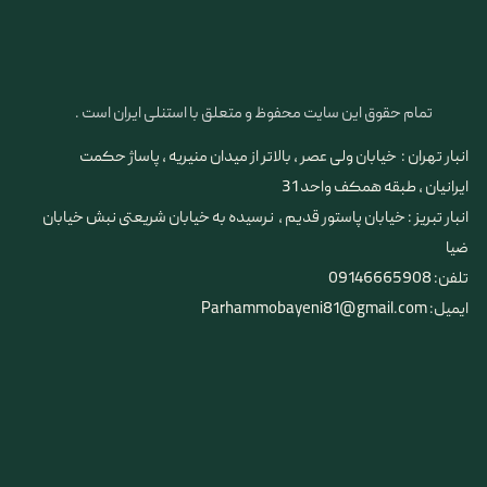
تمام حقوق این سایت محفوظ و متعلق با استنلی ایران است .
انبار تهران : خیابان ولی عصر ، بالاتر از میدان منیریه ، پاساژ حکمت
ایرانیان ، طبقه همکف واحد 31
​​​​​​​انبار تبریز : خیابان پاستور قدیم ، نرسیده به خیابان شریعتی نبش خیابان
ضیا
تلفن: 09146665908
ایمیل: Parhammobayeni81@gmail.com