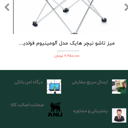
میز تاشو نیچر هایک مدل آلومینیوم فولدینگ | ft08 aluminum alloy folding table
۶,۸۰۰,۰۰۰ تومان
۶,۲۵۰,۰۰۰ تومان
ارسال سریع سفارش
درگاه امن بانکی
ضمانت اصالت کالا
پشتیبانی و مشاوره