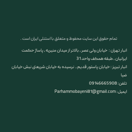
تمام حقوق این سایت محفوظ و متعلق با استنلی ایران است .
انبار تهران : خیابان ولی عصر ، بالاتر از میدان منیریه ، پاساژ حکمت
ایرانیان ، طبقه همکف واحد 31
​​​​​​​انبار تبریز : خیابان پاستور قدیم ، نرسیده به خیابان شریعتی نبش خیابان
ضیا
تلفن: 09146665908
ایمیل: Parhammobayeni81@gmail.com