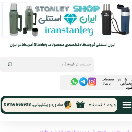
حساب کاربری من
تغییر گذر واژه
سفارشات
ایران استنلی فروشگاه تخصصی محصولات Stanley آمریکا در ایران
خروج از حساب کاربری
⌕
ما را در صفحات
جتماعی دنبال
نید
ورود
/
ثبت نام
مشاوره و پشتیبانی:
09146665908
۰
ایران استنلی
نیچرهایک
چادر 3-4 نفره ویلیج 5 نیچرهایک