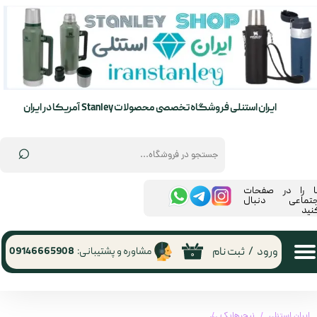
حساب کاربری من
تغییر گذر واژه
سفارشات
ایران استنلی فروشگاه تخصصی محصولات Stanley آمریکا در ایران
خروج از حساب کاربری
⌕
ما را در صفحات
جتماعی دنبال
نید
ورود
/
ثبت نام
مشاوره و پشتیبانی:
09146665908
۰
ایران استنلی
نیچرهایک
چادر نیچرهایک ویلیج 6 | village 6 naturehike (CNK2300ZP021)