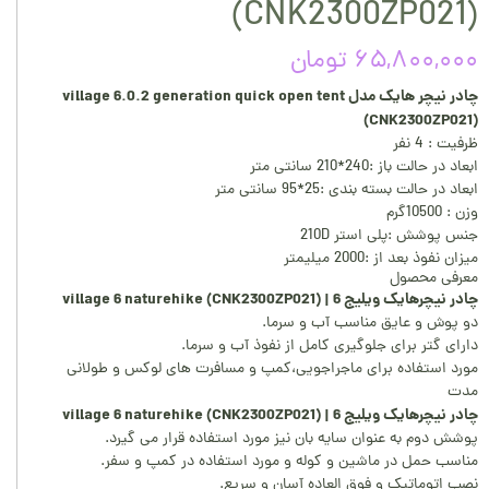
(CNK2300ZP021)
۶۵,۸۰۰,۰۰۰ تومان
چادر نیچر هایک مدل village 6.0.2 generation quick open tent
(CNK2300ZP021)
ظرفیت : 4 نفر
ابعاد در حالت باز :240*210 سانتی متر
ابعاد در حالت بسته بندی :25*95 سانتی متر
وزن : 10500گرم
جنس پوشش :پلی استر 210D
میزان نفوذ بعد از :2000 میلیمتر
معرفی محصول
چادر نیچرهایک ویلیج 6 | village 6 naturehike (CNK2300ZP021)
دو پوش و عایق مناسب آب و سرما.
دارای گتر برای جلوگیری کامل از نفوذ آب و سرما.
مورد استفاده برای ماجراجویی،کمپ و مسافرت های لوکس و طولانی
مدت
چادر نیچرهایک ویلیج 6 | village 6 naturehike (CNK2300ZP021)
پوشش دوم به عنوان سایه بان نیز مورد استفاده قرار می گیرد.
مناسب حمل در ماشین و کوله و مورد استفاده در کمپ و سفر.
نصب اتوماتیک و فوق العاده آسان و سریع.