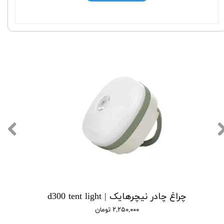
چراغ چادر نیچرهایک | d300 tent light
۲,۲۵۰,۰۰۰ تومان