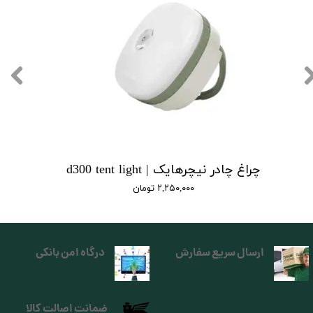
چراغ چادر نیچرهایک | d300 tent light
۲,۲۵۰,۰۰۰ تومان
ارسال سریع سفارش
درگاه امن بانکی
ضمانت اصالت کالا