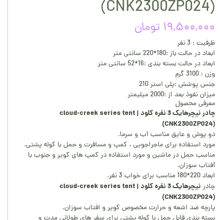
(CNK2300ZP024)
۱۹,۵۰۰,۰۰۰ تومان
ظرفیت : 3 نفر
ابعاد در حالت باز :180*220 سانتی متر
ابعاد در حالت بسته بندی :16*52 سانتی متر
وزن : 3100 گرم
جنس پوشش :پلی استر 210
میزان نفوذ بعد از :2000 میلیمتر
معرفی محصول
چادر نیچرهایک 3 نفره کلود | cloud-creek series tent
(CNK2300ZP024)
دو پوش و عایق مناسب آب و سرما.
مورد استفاده برای ماجراجویی ، کمپ و مسافرت و حمل با کوله پشتی.
مناسب حمل در ماشین و مورد استفاده در کمپ های کویر و جنوب با
آفتاب سوزان.
ابعاد 220*180 مناسب برای خواب 3 نفر.
نیچرهایک 3 نفره کلود | cloud-creek series tent
چادر
(CNK2300ZP024)
پارچه ضد اشعه و حرارت مخصوص کویر و افتاب سوزان.
بسته بندی قابل حمل با کوله پشتی برای سفر های طولانی مدت و