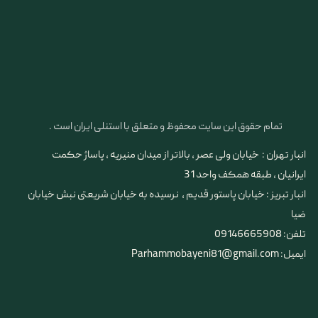
تمام حقوق این سایت محفوظ و متعلق با استنلی ایران است .
انبار تهران : خیابان ولی عصر ، بالاتر از میدان منیریه ، پاساژ حکمت
ایرانیان ، طبقه همکف واحد 31
​​​​​​​انبار تبریز : خیابان پاستور قدیم ، نرسیده به خیابان شریعتی نبش خیابان
ضیا
تلفن: 09146665908
ایمیل: Parhammobayeni81@gmail.com