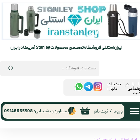
حساب کاربری من
تغییر گذر واژه
سفارشات
ایران استنلی فروشگاه تخصصی محصولات Stanley آمریکا در ایران
خروج از حساب کاربری
⌕
ما را در صفحات
جتماعی دنبال
نید
ورود
/
ثبت نام
مشاوره و پشتیبانی:
09146665908
۰
ایران استنلی
نیچرهایک
چادر نیچرهایک 3 نفره کلود | cloud-creek series tent (CNK2300ZP024)