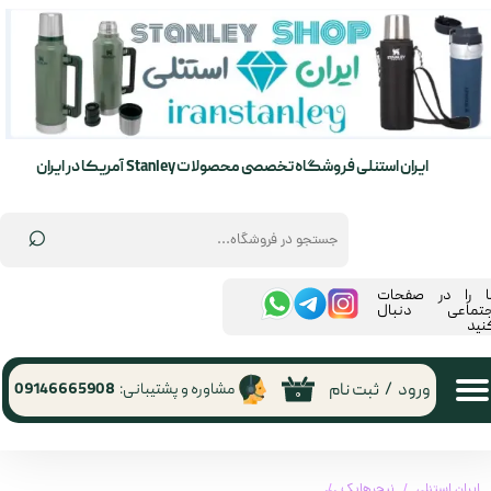
حساب کاربری من
تغییر گذر واژه
سفارشات
ایران استنلی فروشگاه تخصصی محصولات Stanley آمریکا در ایران
خروج از حساب کاربری
⌕
ما را در صفحات
جتماعی دنبال
نید
ورود
/
ثبت نام
مشاوره و پشتیبانی:
09146665908
۰
ایران استنلی
نیچرهایک
چادر 3 نفره مشکی نیچرهایک | Naturehike UPF50+ Ango tent 3