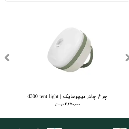
چراغ چادر نیچرهایک | d300 tent light
۲,۲۵۰,۰۰۰ تومان