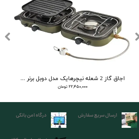
اجاق گاز 2 شعله نیچرهایک مدل دوبل برنر | double burner folding gas stove
۲۲,۴۵۰,۰۰۰ تومان
ارسال سریع سفارش
درگاه امن بانکی