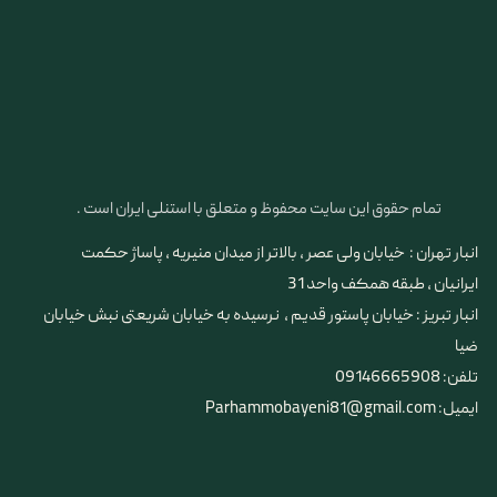
تمام حقوق این سایت محفوظ و متعلق با استنلی ایران است .
انبار تهران : خیابان ولی عصر ، بالاتر از میدان منیریه ، پاساژ حکمت
ایرانیان ، طبقه همکف واحد 31
​​​​​​​انبار تبریز : خیابان پاستور قدیم ، نرسیده به خیابان شریعتی نبش خیابان
ضیا
تلفن: 09146665908
ایمیل: Parhammobayeni81@gmail.com