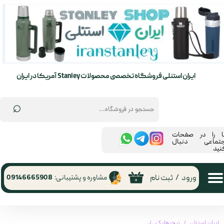
حساب کاربری من
تغییر گذر واژه
سفارشات
ایران استنلی فروشگاه تخصصی محصولات Stanley آمریکا در ایران
خروج از حساب کاربری
⌕
ما را در صفحات
جتماعی دنبال
نید
ورود
/
ثبت نام
مشاوره و پشتیبانی:
09146665908
۰
ایران استنلی
نیچرهایک
کیسه خواب u350 نیچرهایک | naturehike u350 sleeping bag