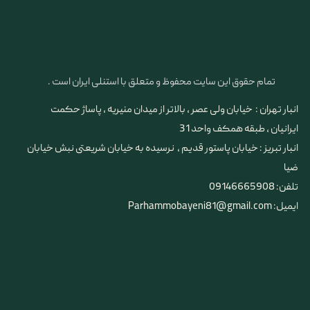
تمام حقوق این سایت محفوظ و متعلق با استنلی ایران است .
انبار تهران : خیابان ولی عصر ، بالاتر از میدان منیریه ، پاساژ حکمت
ایرانیان ، طبقه همکف واحد 31
​​​​​​​انبار تبریز : خیابان پاستور قدیم ، نرسیده به خیابان شریعتی نبش خیابان
ضیا
تلفن: 09146665908
ایمیل: Parhammobayeni81@gmail.com