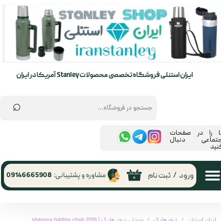
حساب کاربری من
تغییر گذر واژه
سفارشات
ایران استنلی فروشگاه تخصصی محصولات Stanley آمریکا در ایران
خروج از حساب کاربری
⌕
ما را در صفحات
جتماعی دنبال
نید
ورود
/
ثبت نام
مشاوره و پشتیبانی:
09146665908
۰
ایران استنلی
نیچرهایک
صندلی نیچر هایک | 2019 shangye folding chair