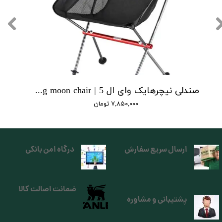
صندلی نیچرهایک وای ال 5 | yl05 moon folding moon chair
۷,۸۵۰,۰۰۰ تومان
ارسال سریع سفارش
درگاه امن بانکی
ضمانت اصالت کالا
پشتیبانی و مشاوره