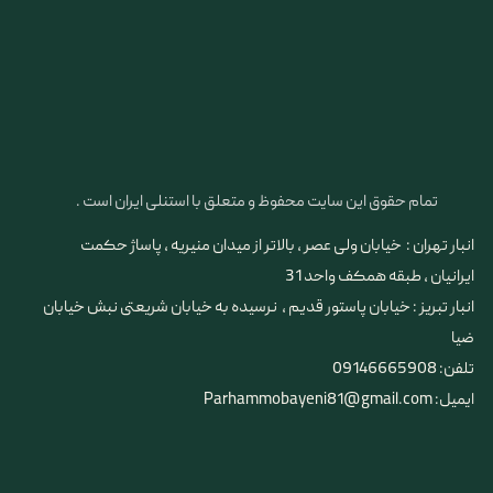
تمام حقوق این سایت محفوظ و متعلق با استنلی ایران است .
انبار تهران : خیابان ولی عصر ، بالاتر از میدان منیریه ، پاساژ حکمت
ایرانیان ، طبقه همکف واحد 31
​​​​​​​انبار تبریز : خیابان پاستور قدیم ، نرسیده به خیابان شریعتی نبش خیابان
ضیا
تلفن: 09146665908
ایمیل: Parhammobayeni81@gmail.com