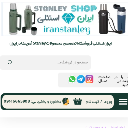
حساب کاربری من
تغییر گذر واژه
سفارشات
ایران استنلی فروشگاه تخصصی محصولات Stanley آمریکا در ایران
خروج از حساب کاربری
⌕
ما را در صفحات
جتماعی دنبال
نید
ورود
/
ثبت نام
مشاوره و پشتیبانی:
09146665908
۰
ایران استنلی
نیچرهایک
چادر نیچرهایک 2 نفره کلود | cloud-creek series tent (CNK2300ZP024)