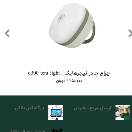
چراغ چادر نیچرهایک | d300 tent light
۲,۲۵۰,۰۰۰ تومان
ارسال سریع سفارش
درگاه امن بانکی
ضمانت اصالت کالا