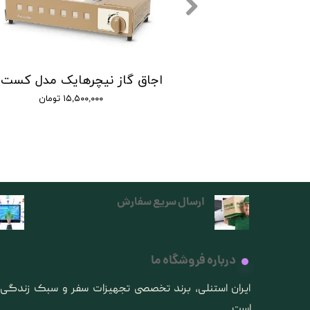
لشت بادی الیافی نیچرهایک |2in-1 sponge pillow
۰ تومان
۱۵,۵۰۰,۰۰۰ تومان
ارسال سریع سفارش
درباره فروشگاه ما
​ایران استنلی، برند تخصصی تجهیزات سفر و سبک زندگ
است.