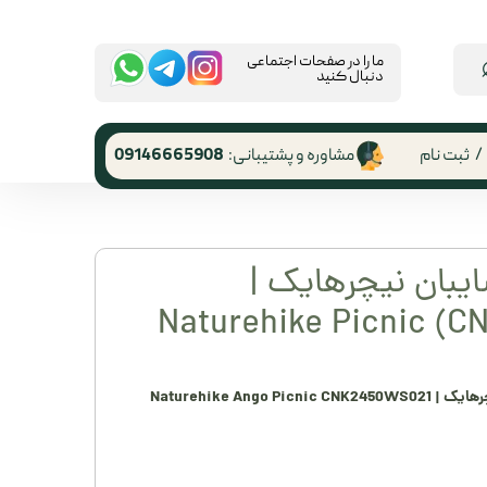
​ما را در صفحات اجتماعی
دنبال کنید
/
ثبت نام
مشاوره و پشتیبانی:
09146665908
 کاربری
ر گذر واژه
 با سایبان نیچرهایک |
رشات
Naturehike Picnic (
 از حساب
ری
Naturehike Ango Picnic CNK2450WS021