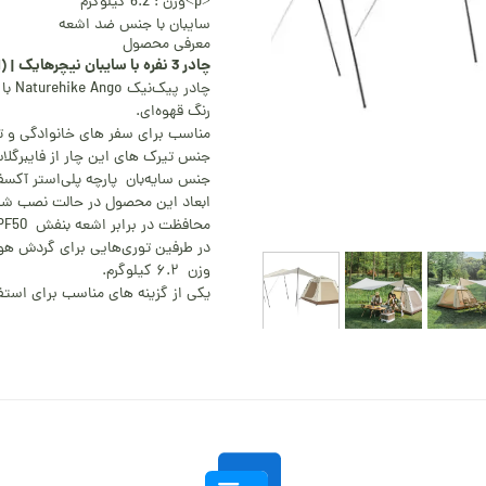
<p>وزن : 6.2 کیلوگرم
سایبان با جنس ضد اشعه
معرفی محصول
چادر 3 نفره با سایبان نیچرهایک | Naturehike Picnic (CNK2450WS021)
چادر پیک‌نیک Naturehike Ango با سازه اتوماتیک و سایه‌بان بزرگ.
رنگ قهوه‌ای.
مناسب برای سفر های خانوادگی و ت
جنس تیرک های این چار از فایبرگل
جنس سایه‌بان پارچه پلی‌استر آکسفورد ۱۵۰D با لایه وینیل (PU1000 می
ابعاد این محصول در حالت نصب شده 140*190*200 سانتی‌متر می ب
محافظت در برابر اشعه بنفش UPF50+.
در طرفین توری‌هایی برای گردش هوا
وزن ۶.۲ کیلوگرم.
یکی از گزینه های مناسب برای استفا