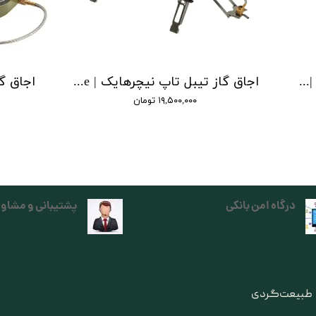
اجاق گاز نیچرهایک مدل کست | multi functional cassette stove
اجاق گاز تیبل تاپ نیچرهایک | tabletop folding single head gas furnace
۱۹,۵۰۰,۰۰۰ تومان
درگاه امن بانکی
پشتیبانی و مشاور
ی طبیعت‌گردی