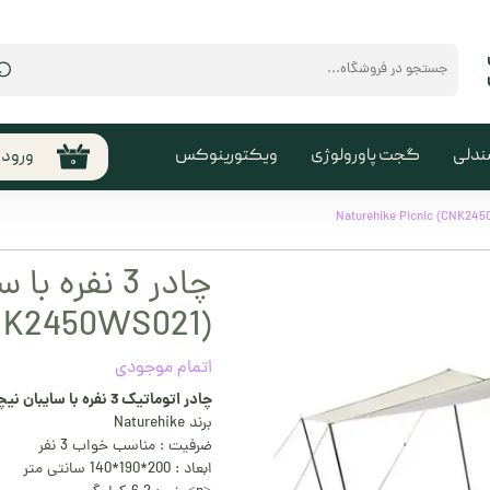
⌕
ندلی
گجت پاورولوژی
ویکتورینوکس
ورود
۰
حساب
من
تغیی
چادر 3 نفره
سفا
CNK2450WS021)
خروج
کارب
اتمام موجودی
چادر اتوماتیک 3 نفره با سایبان نیچرهایک |
برند Naturehike
ضرفیت : مناسب خواب 3 نفر
ابعاد : 200*190*140 سانتی متر