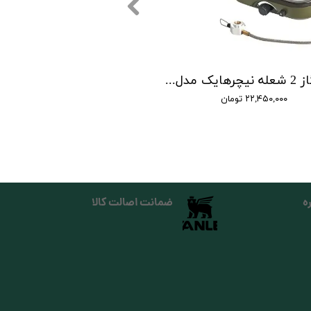
اجاق گاز 2 شعله نیچرهایک مدل دوبل برنر | double burner folding gas stove
۲۲,۴۵۰,۰۰۰ تومان
ه
ضمانت اصالت کالا