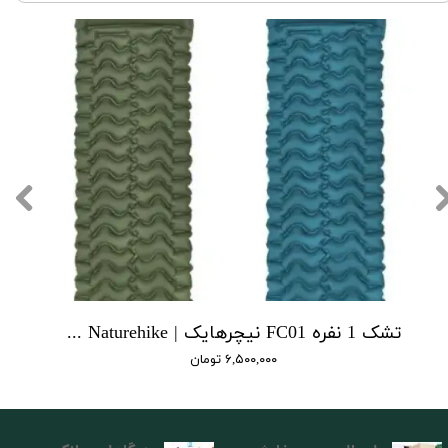
تشک 1 نفره FC01 نیچرهایک | single FC01 cushion Naturehike
۶,۵۰۰,۰۰۰ تومان