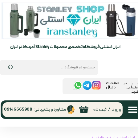
حساب کاربری من
تغییر گذر واژه
سفارشات
ایران استنلی فروشگاه تخصصی محصولات Stanley آمریکا در ایران
خروج از حساب کاربری
⌕
ما را در صفحات
جتماعی دنبال
نید
ورود
/
ثبت نام
مشاوره و پشتیبانی:
09146665908
۰
ایران استنلی
نیچرهایک
تشک بادی الیافی 3 سانتی متری | Naturehike CNK2550WS025