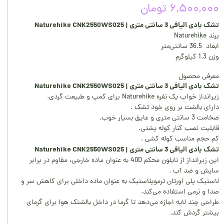
۶,۵۰۰,۰۰۰ تومان
تشک بادی الیافی 3 سانتی متری | Naturehike CNK2550WS025
برند ‎Naturehike
ابعاد 36.5 سانتی‌متر
وزن ‎1.3 کیلوگرم
معرفی محصول
تشک بادی الیافی 3 سانتی متری | Naturehike CNK2550WS025
زیرانداز خواب یک نفره Naturehike برای کمپ و طبیعت گردی.
دارای بالشت بر روی خود تشک .
ضخامت 3 سانتی متری و عایق بسیار خوب.
قابلیت نصب کنار کوله پشتی.
کم حجم مناسب کوله کشی .
تشک بادی الیافی 3 سانتی متری | Naturehike CNK2550WS025
این زیرانداز از نایلون محکم 40D به عنوان ماده خارجی، مقاوم در برابر
سایش و ضد آب .
لاستیک پلی اورتان ترموپلاستیک به عنوان ماده داخلی برای کاهش سر و
صدا و نرمی استفاده می‌کند.
طراحی چند لایه اجازه می‌دهد تا گرما در داخل بالشتک هوا برای گرمای
بیشتر گردش کند.