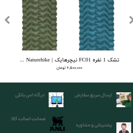
تشک 1 نفره FC01 نیچرهایک | single FC01 cushion Naturehike
۶,۵۰۰,۰۰۰ تومان
ارسال سریع سفارش
درگاه امن بانکی
ضمانت اصالت کالا
پشتیبانی و مشاوره