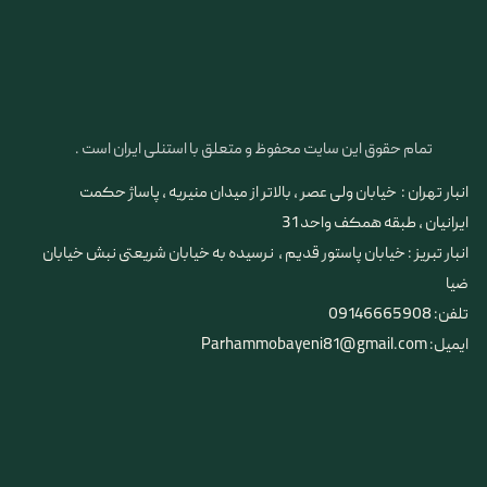
تمام حقوق این سایت محفوظ و متعلق با استنلی ایران است .
انبار تهران : خیابان ولی عصر ، بالاتر از میدان منیریه ، پاساژ حکمت
ایرانیان ، طبقه همکف واحد 31
​​​​​​​انبار تبریز : خیابان پاستور قدیم ، نرسیده به خیابان شریعتی نبش خیابان
ضیا
تلفن: 09146665908
ایمیل: Parhammobayeni81@gmail.com