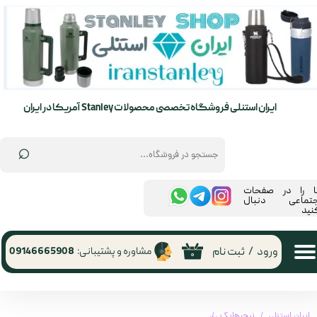
حساب کاربری من
تغییر گذر واژه
سفارشات
ایران استنلی فروشگاه تخصصی محصولات Stanley آمریکا در ایران
خروج از حساب کاربری
⌕
ما را در صفحات
جتماعی دنبال
نید
ورود
/
ثبت نام
مشاوره و پشتیبانی:
09146665908
۰
ایران استنلی
نیچرهایک
تشک بادی الیافی 2.5 cm نیچرهایک | sleeping mat 2.5 cm naturehike