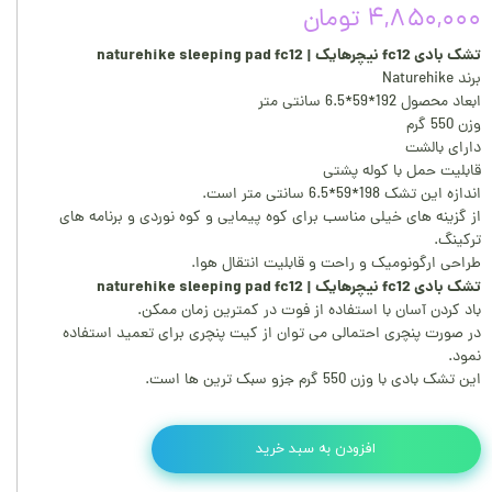
۴,۸۵۰,۰۰۰ تومان
تشک بادی fc12 نیچرهایک | naturehike sleeping pad fc12
برند Naturehike
ابعاد محصول 192*59*6.5 سانتی متر
وزن 550 گرم
دارای بالشت
قابلیت حمل با کوله پشتی
اندازه این تشک 198*59*6.5 سانتی متر است.
از گزینه های خیلی مناسب برای کوه پیمایی و کوه نوردی و برنامه های
ترکینگ.
طراحی ارگونومیک و راحت و قابلیت انتقال هوا.
تشک بادی fc12 نیچرهایک | naturehike sleeping pad fc12
باد کردن آسان با استفاده از فوت در کمترین زمان ممکن.
در صورت پنچری احتمالی می توان از کیت پنچری برای تعمید استفاده
نمود.
این تشک بادی با وزن 550 گرم جزو سبک ترین ها است.
افزودن به سبد خرید