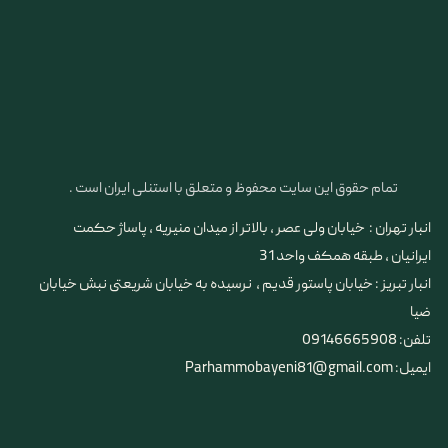
تمام حقوق این سایت محفوظ و متعلق با استنلی ایران است .
انبار تهران : خیابان ولی عصر ، بالاتر از میدان منیریه ، پاساژ حکمت
ایرانیان ، طبقه همکف واحد 31
​​​​​​​انبار تبریز : خیابان پاستور قدیم ، نرسیده به خیابان شریعتی نبش خیابان
ضیا
تلفن: 09146665908
ایمیل: Parhammobayeni81@gmail.com