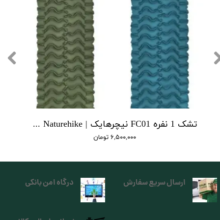
تشک 1 نفره FC01 نیچرهایک | single FC01 cushion Naturehike
۶,۵۰۰,۰۰۰ تومان
ارسال سریع سفارش
درگاه امن بانکی