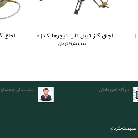
اجاق گاز نیچرهایک مدل کست | multi functional cassette stove
اجاق گاز تیبل تاپ نیچرهایک | tabletop folding single head gas furnace
۱۹,۵۰۰,۰۰۰ تومان
درگاه امن بانکی
پشتیبانی و مشاور
ی طبیعت‌گردی