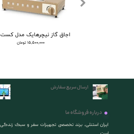
اجاق گاز تاشو 2 شعله نیچرهایک | double burner folding gas stove
۲۲,۴ تومان
۱۵,۵۰۰,۰۰۰ تومان
ارسال سریع سفارش
درباره فروشگاه ما
​ایران استنلی، برند تخصصی تجهیزات سفر و سبک زندگ
است.