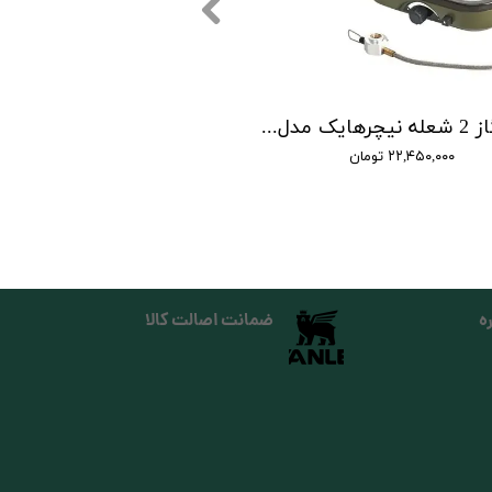
اجاق گاز 2 شعله نیچرهایک مدل دوبل برنر | double burner folding gas stove
۲۲,۴۵۰,۰۰۰ تومان
ه
ضمانت اصالت کالا