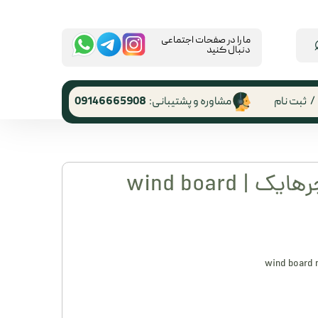
​ما را در صفحات اجتماعی
دنبال کنید
/
ثبت نام
مشاوره و پشتیبانی:
09146665908
 کاربری
ر گذر واژه
بادگیر شعله نیچرهایک | wind board
رشات
 از حساب
ری