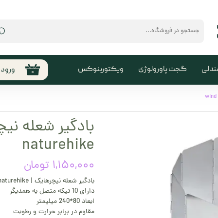
⌕
ندلی
گجت پاورولوژی
ویکتورینوکس
ورود
۰
حساب
من
تغیی
سفا
naturehike
خروج
کارب
۱,۱۵۰,۰۰۰ تومان
بادگیر شعله نیچرهایک | wind board naturehike
دارای 10 تیکه متصل به همدیگر
ابعاد 80*240 میلیمتر
مقاوم در برابر حرارت و رطوبت