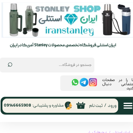
حساب کاربری من
تغییر گذر واژه
سفارشات
ایران استنلی فروشگاه تخصصی محصولات Stanley آمریکا در ایران
خروج از حساب کاربری
⌕
ما را در صفحات
جتماعی دنبال
نید
ورود
/
ثبت نام
مشاوره و پشتیبانی:
09146665908
۰
ایران استنلی
نیچرهایک
کیف تاشو XS03 نیچرهایک | Naturehike XS03 Folding Bag