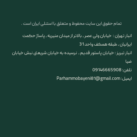
تمام حقوق این سایت محفوظ و متعلق با استنلی ایران است .
انبار تهران : خیابان ولی عصر ، بالاتر از میدان منیریه ، پاساژ حکمت
ایرانیان ، طبقه همکف واحد 31
​​​​​​​انبار تبریز : خیابان پاستور قدیم ، نرسیده به خیابان شریعتی نبش خیابان
ضیا
تلفن: 09146665908
ایمیل: Parhammobayeni81@gmail.com