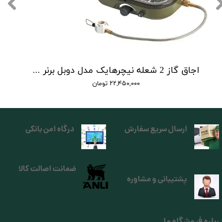
اجاق گاز 2 شعله نیچرهایک مدل دوبل برنر | double burner folding gas stove
۲۲,۴۵۰,۰۰۰ تومان
ارسال سریع سفارش
درگاه امن بانکی
ضمانت اصالت کالا
پشتیبانی و مشاوره