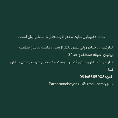
تمام حقوق این سایت محفوظ و متعلق با استنلی ایران است .
انبار تهران : خیابان ولی عصر ، بالاتر از میدان منیریه ، پاساژ حکمت
ایرانیان ، طبقه همکف واحد 31
​​​​​​​انبار تبریز : خیابان پاستور قدیم ، نرسیده به خیابان شریعتی نبش خیابان
ضیا
تلفن: 09146665908
ایمیل: Parhammobayeni81@gmail.com