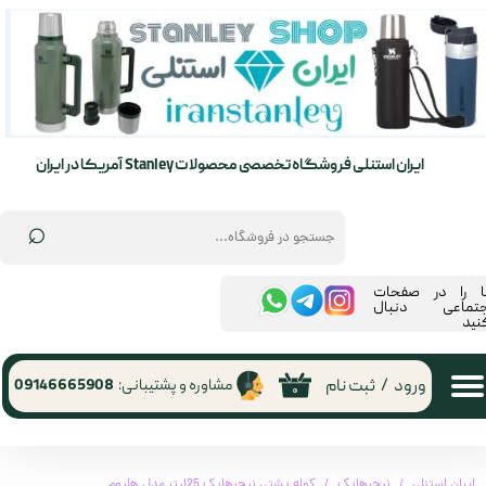
حساب کاربری من
تغییر گذر واژه
سفارشات
ایران استنلی فروشگاه تخصصی محصولات Stanley آمریکا در ایران
خروج از حساب کاربری
⌕
ما را در صفحات
جتماعی دنبال
نید
ورود
/
ثبت نام
مشاوره و پشتیبانی:
09146665908
۰
ایران استنلی
نیچرهایک
کوله پشتی نیچرهایک 25لیتر مدل هلیوم