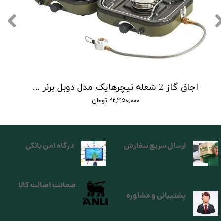
اجاق گاز 2 شعله نیچرهایک مدل دوبل برنر | double burner folding gas stove
۲۲,۴۵۰,۰۰۰ تومان
ارسال سریع سفارش
درگاه امن بانکی
ضمانت اصالت کالا
پشتیبانی و مشاوره