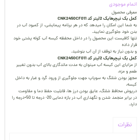
اتمام موجودی
معرفی محصول
کمل بک نیچرهایک 2لیتر کد CNK2450CF011
به شما این امکان را میدهد که در هر برنامه پیمایشی، از کمبود آب در
بدن خود جلوگیری نمایید.
تنها کافیست این محصول را در داخل محفظه کیسه آب کوله پشتی خود
قرار داده
و بدون نیاز به توقف از آن آب بنوشید.
کمل بک نیچرهایک 2لیتر کد CNK2450CF011
از مزایای این کیسه آب میتوان به مدت ماندگاری بالای آب بدون تغییر
طعم و مزه،
مجهز بودن شلنگ به سوپاپ جهت جلوگیری از ورود گرد و غبار به داخل
کیسه،
درپوش محافظ شلنگ، عایق بودن درز ها، قابلیت حفظ دما و مقاومت
در برابر منجمد شدن و نگهداري آب در بازه دمایی 20- درجه تا 50+درجه را
دارد.
نظرات