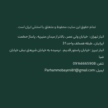
تمام حقوق این سایت محفوظ و متعلق با استنلی ایران است .
انبار تهران : خیابان ولی عصر ، بالاتر از میدان منیریه ، پاساژ حکمت
ایرانیان ، طبقه همکف واحد 31
​​​​​​​انبار تبریز : خیابان پاستور قدیم ، نرسیده به خیابان شریعتی نبش خیابان
ضیا
تلفن: 09146665908
ایمیل: Parhammobayeni81@gmail.com