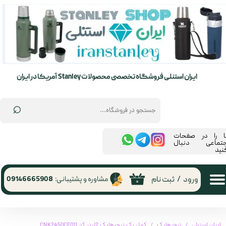
حساب کاربری من
تغییر گذر واژه
سفارشات
ایران استنلی فروشگاه تخصصی محصولات Stanley آمریکا در ایران
خروج از حساب کاربری
⌕
ما را در صفحات
جتماعی دنبال
نید
ورود
/
ثبت نام
مشاوره و پشتیبانی:
09146665908
۰
ایران استنلی
نیچرهایک
کمل بک نیچرهایک 2لیتر کد CNK2450CF011