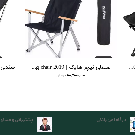
صندلی T01نیچرهایک | Naturehike T01 Chair
صندلی نیچر هایک | 2019 shangye folding chair
۱۵,۷۵۰,۰۰۰ تومان
درگاه امن بانکی
پشتیبانی و مشاور