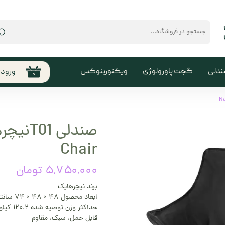
⌕
ندلی
گجت پاورولوژی
ویکتورینوکس
ورود
۰
حساب
من
تغیی
سفا
Chair
خروج
کارب
۵,۷۵۰,۰۰۰ تومان
برند نیچرهایک
ابعاد محصول ۴۸ × ۴۸ × ۷۴ سانتی‌متر
حداکثر وزن توصیه شده ۱۲۰.۲ کیلوگرم
قابل حمل، سبک، مقاوم