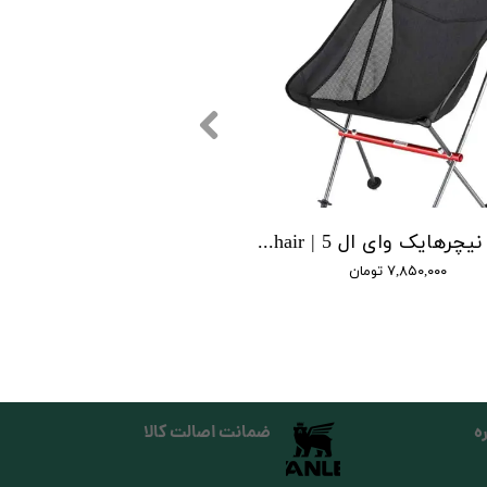
صندلی نیچرهایک وای ال 5 | yl05 moon folding moon chair
۷,۸۵۰,۰۰۰ تومان
ه
ضمانت اصالت کالا