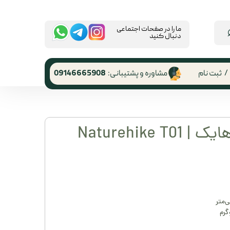
​ما را در صفحات اجتماعی
دنبال کنید
/
ثبت نام
مشاوره و پشتیبانی:
09146665908
 کاربری
ر گذر واژه
صندلی T01نیچرهایک | Naturehike T01
رشات
 از حساب
ری