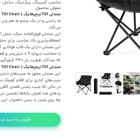
مناسب کمپینگ، پیک‌نیک، ساحل، ف
معرفی محصول
صندلی T01نیچرهایک | Naturehike T01 Chair
به راحتی و در یک چشم به هم زدن 
می‌کند.
این صندلی فوق‌العاده سبک، حمل آ
انعطاف‌پذیری بالا، مناسب برای حم
این صندلی دارای یک قاب فولادی ک
با ضخامت دیواره ۰.۹ میلی‌متر و قطر لوله ۱۶ میلی‌متر است
که حداکثر ظرفیت بار ۲۴۰ کیلوگرم، را در هر بار استفاده تضمین می‌کند.
صندلی T01نیچرهایک | Naturehike T01 Chair
این صندلی مجهز به جیب‌های ذخیره
جیب‌های کناری برای اقلام کوچک مان
در حالی که جیب پشتی فضای کافی برا
پدهای ضد لغزش پایه‌ها تضمین می‌ک
چه روی چمن یا زمین ناهموار، این صن
افزودن به سبد خری