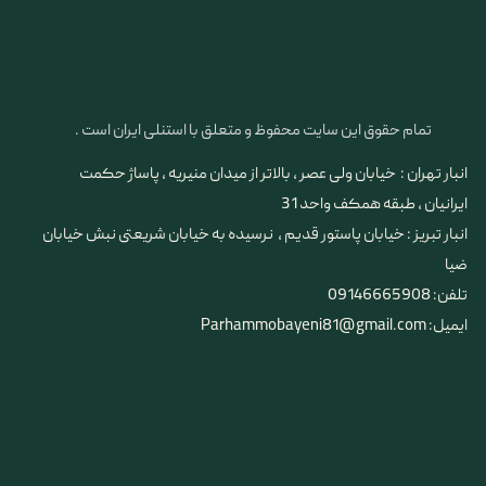
تمام حقوق این سایت محفوظ و متعلق با استنلی ایران است .
انبار تهران : خیابان ولی عصر ، بالاتر از میدان منیریه ، پاساژ حکمت
ایرانیان ، طبقه همکف واحد 31
​​​​​​​انبار تبریز : خیابان پاستور قدیم ، نرسیده به خیابان شریعتی نبش خیابان
ضیا
تلفن: 09146665908
ایمیل: Parhammobayeni81@gmail.com