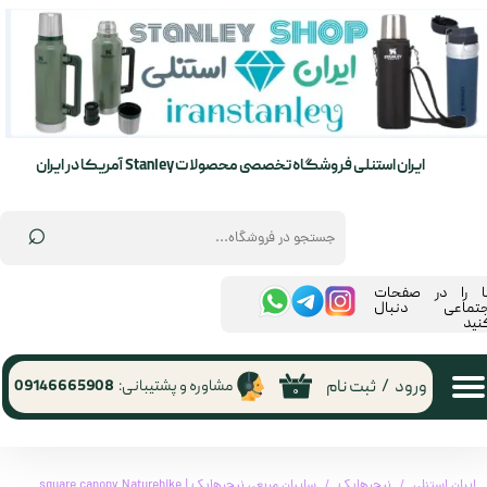
حساب کاربری من
تغییر گذر واژه
سفارشات
ایران استنلی فروشگاه تخصصی محصولات Stanley آمریکا در ایران
خروج از حساب کاربری
⌕
ما را در صفحات
جتماعی دنبال
نید
ورود
/
ثبت نام
مشاوره و پشتیبانی:
09146665908
۰
ایران استنلی
نیچرهایک
سایبان مربعی نیچرهایک | square canopy Naturehike