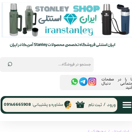
حساب کاربری من
تغییر گذر واژه
سفارشات
ایران استنلی فروشگاه تخصصی محصولات Stanley آمریکا در ایران
خروج از حساب کاربری
⌕
ما را در صفحات
جتماعی دنبال
نید
ورود
/
ثبت نام
مشاوره و پشتیبانی:
09146665908
۰
ایران استنلی
نیچرهایک
چهار پایه تاشو XL-01 نیچرهایک | Naturehike XL-01 folding stool