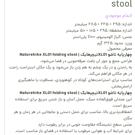
stool
اتمام موجودی
اندازه: ۲۹۵ × ۲۲۵ × ۲۸۵ میلیمتر
اندازه محفظه: ۲۹۵ × ۱۰۵ × ۵۰ میلیمتر
جنس: آلیاژ آلومینیوم، ۱۰۰٪ پلی‌استر
وزن: حدود ۳۲۵ گرم
معرفی محصول
چهارپایه تاشو XL01نیچرهایک | Naturehike XL01 folding stool
طراحی جمع و جور آن باعث صرفه‌جویی در فضا می‌شود،
به راحتی و در یک چشم به هم زدن باز می‌شود و یک مکان استراحت راحت
در هر مکانی فراهم می‌کند.
مناسب برای استراحت‌های کوتاه در کوهنوردی، مسافرت یا ماهیگیری
آرامش‌بخش.
چهارپایه تاشو XL01نیچرهایک | Naturehike XL01 folding stool
این صندلی فوق‌العاده سبک، حمل آسان و باز شدن سریع برای استفاده
سریع است.
انعطاف‌پذیری بالا، مناسب برای حمل دستی و جابجایی در هر زمان و هر
مکان.
جنس سطح نشیمنگاه مقاومت خوبی در برابر رطوبت دارد
برای شرایط آب و هوایی مرطوب یا استفاده در فضای باز مناسب است.