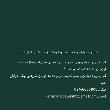
تمام حقوق این سایت محفوظ و متعلق با استنلی ایران است .
انبار تهران : خیابان ولی عصر ، بالاتر از میدان منیریه ، پاساژ حکمت
ایرانیان ، طبقه همکف واحد 31
​​​​​​​انبار تبریز : خیابان پاستور قدیم ، نرسیده به خیابان شریعتی نبش خیابان
ضیا
تلفن: 09146665908
ایمیل: Parhammobayeni81@gmail.com