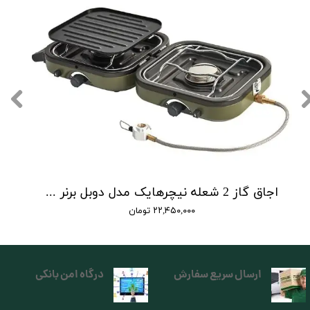
اجاق گاز 2 شعله نیچرهایک مدل دوبل برنر | double burner folding gas stove
۲۲,۴۵۰,۰۰۰ تومان
ارسال سریع سفارش
درگاه امن بانکی