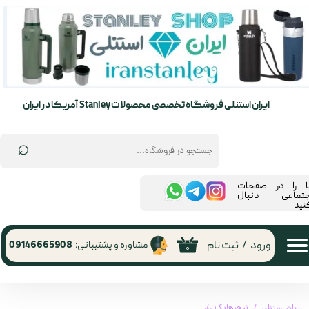
حساب کاربری من
تغییر گذر واژه
سفارشات
ایران استنلی فروشگاه تخصصی محصولات Stanley آمریکا در ایران
خروج از حساب کاربری
⌕
ما را در صفحات
جتماعی دنبال
نید
ورود
/
ثبت نام
مشاوره و پشتیبانی:
09146665908
۰
ایران استنلی
نیچرهایک
چادر4نفره با سایبان نیچرهایک مدل ‏Naturehike Ango CNK2550WS01