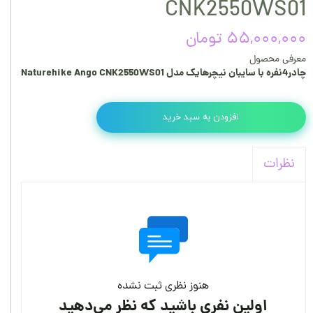
CNK2550WS01
۵۵,۰۰۰,۰۰۰ تومان
معرفی محصول
چادر4نفره با سایبان نیچرهایک مدل ‏Naturehike Ango CNK2550WS01
افزودن به سبد خرید
نظرات
هنوز نظری ثبت نشده
اولین نفری باشید که نظر می‌دهید