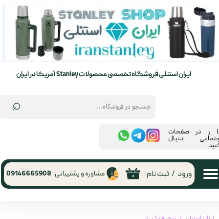
حساب کاربری من
تغییر گذر واژه
سفارشات
ایران استنلی فروشگاه تخصصی محصولات Stanley آمریکا در ایران
خروج از حساب کاربری
⌕
ما را در صفحات
جتماعی دنبال
نید
ورود
/
ثبت نام
مشاوره و پشتیبانی:
09146665908
۰
ایران استنلی
نیچرهایک
چادر کمپینگ ۸ نفره نیچرهایک | Naturehike Cape 8 Person Camping Tent