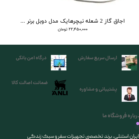
اجاق گاز 2 شعله نیچرهایک مدل دوبل برنر | double burner folding gas stove
۲۲,۴۵۰,۰۰۰ تومان
ارسال سریع سفارش
درگاه امن بانکی
ضمانت اصالت کالا
پشتیبانی و مشاوره
رباره فروشگاه ما
​ایران استنلی، برند تخصصی تجهیزات سفر و سبک زندگی