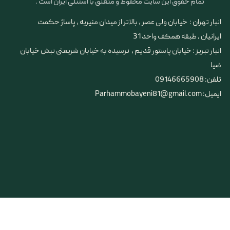
تمام حقوق این سایت محفوظ و متعلق با استنلی ایران است .
انبار تهران : خیابان ولی عصر ، بالاتر از میدان منیریه ، پاساژ حکمت
ایرانیان ، طبقه همکف واحد 31
​​​​​​​انبار تبریز : خیابان پاستور قدیم ، نرسیده به خیابان شریعتی نبش خیابان
ضیا
تلفن: 09146665908
ایمیل: Parhammobayeni81@gmail.com