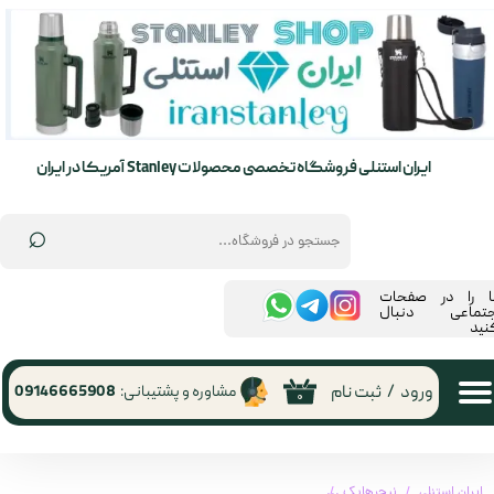
حساب کاربری من
تغییر گذر واژه
سفارشات
ایران استنلی فروشگاه تخصصی محصولات Stanley آمریکا در ایران
خروج از حساب کاربری
⌕
ما را در صفحات
جتماعی دنبال
نید
ورود
/
ثبت نام
مشاوره و پشتیبانی:
09146665908
۰
ایران استنلی
نیچرهایک
چادر 3نفره مدل UPF50+ Ango نیچرهایک | Naturehike UPF50+ Ango tent 3 man