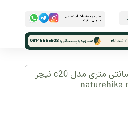
​ما را در صفحات اجتماعی
دنبال کنید
/
ثبت نام
مشاوره و پشتیبانی:
09146665908
 کاربری
ر گذر واژه
تشک بادی 20 سانتی متری مدل c20 نیچر
رشات
 از حساب
ری