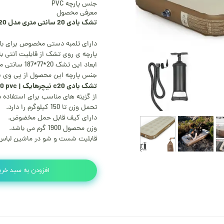
جنس پارچه PVC
معرفی محصول
تشک بادی 20 سانتی متری مدل c20 نیچر هایک | naturehike c20 pvc
دارای تلمبه دستی مخصوص برای با
پارچه ی روی تشک از قابلیت آنتی ب
ابعاد این تشک 20*77*187 سانتی متر می باشد.
جنس پارچه این محصول از پی وی س
تشک بادی c20 نیچرهایک | naturehike c20 pvc
از گزینه های مناسب برای استفاده 
تحمل وزن تا 150 کیلوگرم را دارد.
دارای کیف قابل حمل مخضوض.
وزن محصول 1900 گرم می باشد.
قابلیت شست و شو در ماشین لباس
افزودن به سبد خری