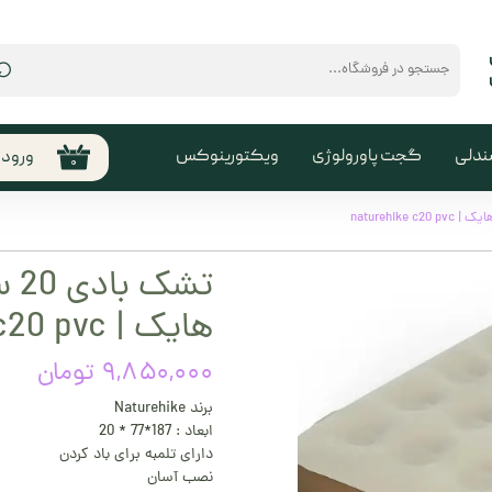
⌕
ندلی
گجت پاورولوژی
ویکتورینوکس
ورود
۰
حساب
من
تغیی
سفا
هایک | naturehike c20 pvc
خروج
کارب
۹,۸۵۰,۰۰۰ تومان
برند Naturehike
ابعاد : 187*77 * 20
دارای تلمبه برای باد کردن
نصب آسان