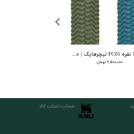
تشک 1 نفره FC01 نیچرهایک | single FC01 cushion Naturehike
۶,۵۰۰,۰۰۰ تومان
ه
ضمانت اصالت کالا