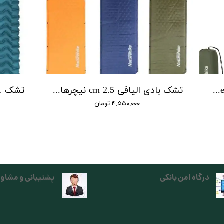
تشک 2 نفره FC01 نیچرهایک | Double FC01 cushion Naturehike
تشک بادی الیافی 2.5 cm نیچرهایک | sleeping mat 2.5 cm naturehike
۴,۵۵۰,۰۰۰ تومان
درگاه امن بانکی
پشتیبانی و مشاور