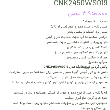
CNK2450WS019
۳,۹۵۰,۰۰۰ تومان
نام برند : نیچرهایک
جنس لایه داخلی: مموری فوم (پلی اورتان)
بسیار نرم، لطیف و تنفس پذیر
طراحی منحصر به فرد جهت حمایت سر و گردن
دارای رویه با قابلیت جداسازی جهت شستشو
کاملا تنفس پذیر و ضد باکتری
دارای بند و فیکساتور جهت تنظیم سایز
همراه با سافت کیس مخصوص
معرفی محصول
بالش گردنی نیچرهایک مدل CNK2450WS019
بالش های دور گردنی گزینه بسیار مناسبی برای استفاده در حین استراحت
داخل خودرو، هواپیما، محل کار و … میباشند.
محصولی ایده آل برای پر کردن فضای دور گردن و ماهیچه های آن مرتبط
است
که با لایه داخلی از نوع مموری فوم، از خشکی عضلات و درد در قسمت
مهره های گردن جلوگیری میکند.
همچنین این محصول برای سهولت شستشو دارای زیپ است و به شما
این امکان را میدهد