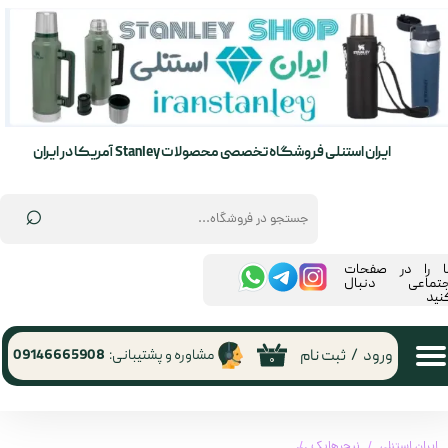
حساب کاربری من
تغییر گذر واژه
سفارشات
ایران استنلی فروشگاه تخصصی محصولات Stanley آمریکا در ایران
خروج از حساب کاربری
⌕
ما را در صفحات
جتماعی دنبال
نید
ورود
/
ثبت نام
مشاوره و پشتیبانی:
09146665908
۰
ایران استنلی
نیچرهایک
بالش گردنی فوم مموری نیچرهایک | naturehike pillow CNK2450WS019