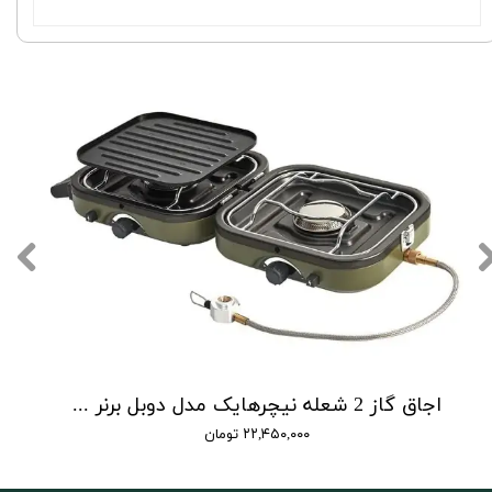
اجاق گاز 2 شعله نیچرهایک مدل دوبل برنر | double burner folding gas stove
۲۲,۴۵۰,۰۰۰ تومان