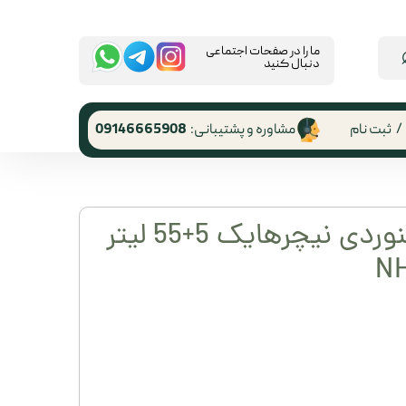
​ما را در صفحات اجتماعی
دنبال کنید
/
ثبت نام
مشاوره و پشتیبانی:
09146665908
 کاربری
ر گذر واژه
کوله پشتی کوهنوردی نیچرهایک 5+55 لیتر
رشات
 از حساب
ری