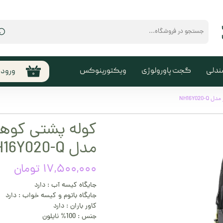
⌕
ندلی
گجت پاورولوژی
ویکتورینوکس
ورود
۰
حساب
من
تغیی
سفا
مدل NH16Y020-Q
خروج
کارب
۱۷,۵۰۰,۰۰۰ تومان
جایگاه کیسه آب : دارد
جایگاه باتوم و کیسه خواب : دارد
کاور باران : دارد
جنس : 100% نایلون