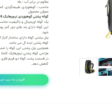
مقاوم در برابر آب : بله
مناسب : کوهنوردی, طبیعتگردی, کم
معرفی محصول
کوله پشتی کوهنوردی نیچرهایک 5+55 لیتر مدل NH16Y020-Q
یک کوله اورجینال و باکیفیت مناس
این کوله دارای بند های دور کمر ب
شود
پنل پشتی کوله دارای ساختار آلیاژ 
کوله پشتی ایده آل می باشد.
همچنین پنل پشتی این کوله را شما 
طراحی کوله پشتي نیچرهایک کاملا 
در قسمت پشت کوله دو فریم فلزی با 
کاهش دهد.
افزودن به سبد خری