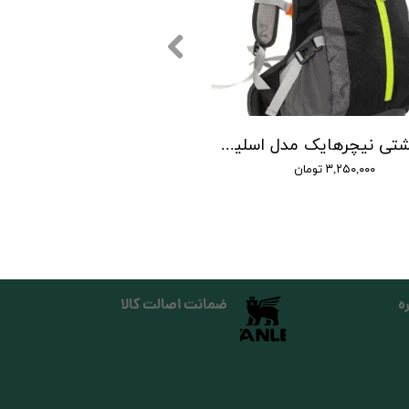
کوله پشتی نیچرهایک مدل اسلیپ اوور | riding backpack with helmet slip-over
۳,۲۵۰,۰۰۰ تومان
ه
ضمانت اصالت کالا