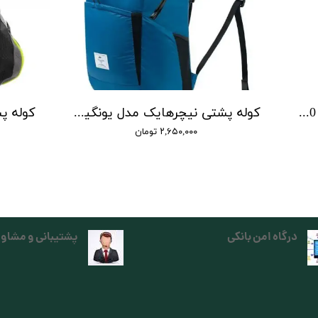
کوله پشتی درای بگ نیچرهایک 20 لیتری مدل NH20BB206
کوله پشتی نیچرهایک مدل یونگیان | ultralight folding carry bag yunqian
۲,۶۵۰,۰۰۰ تومان
درگاه امن بانکی
پشتیبانی و مشاور