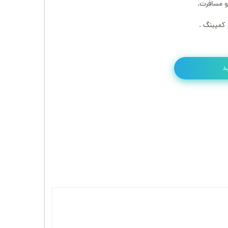
و مسافرت.
کمپینگ .
د