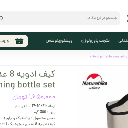
⌕
ندلی
گجت پاورولوژی
ویکتورینوکس
ورود
۰
حساب
من
تغیی
سفا
ing bottle set
خروج
کارب
۱,۶۵۰,۰۰۰ تومان
ابعاد :21*10*17 سانتی متر
وزن : 380 گرم
جنس محصول : پلاستیک و پارچه
کیف ادویه 8 عددی نیچرهایک | shiwei portable seasoning bottle set