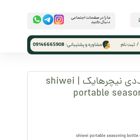
​ما را در صفحات اجتماعی
دنبال کنید
/
ثبت نام
مشاوره و پشتیبانی:
09146665908
 کاربری
ر گذر واژه
کیف ادویه 8 عددی نیچرهایک | shiwei
رشات
portable season
 از حساب
ری