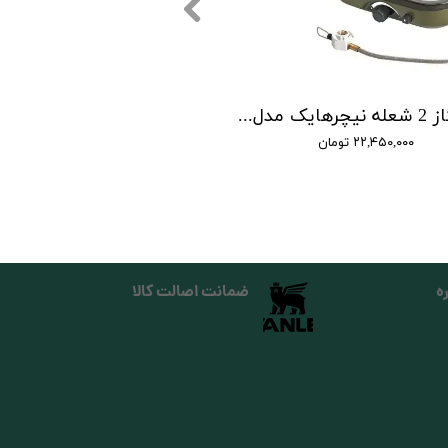
اجاق گاز 2 شعله نیچرهایک مدل دوبل برنر | double burner folding gas stove
۲۲,۴۵۰,۰۰۰ تومان
ه
ضمانت اصالت کالا