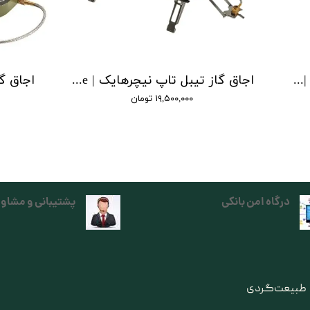
اجاق گاز نیچرهایک مدل کست | multi functional cassette stove
اجاق گاز تیبل تاپ نیچرهایک | tabletop folding single head gas furnace
۱۹,۵۰۰,۰۰۰ تومان
درگاه امن بانکی
پشتیبانی و مشاور
ی طبیعت‌گردی