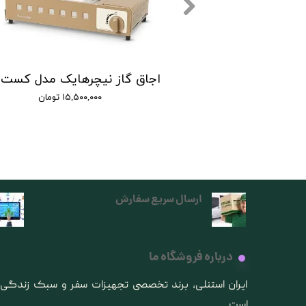
لشت بادی الیافی نیچرهایک |2in-1 sponge pillow
۰ تومان
۱۵,۵۰۰,۰۰۰ تومان
ارسال سریع سفارش
درباره فروشگاه ما
​ایران استنلی، برند تخصصی تجهیزات سفر و سبک زندگ
است.