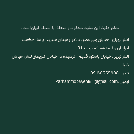
تمام حقوق این سایت محفوظ و متعلق با استنلی ایران است .
انبار تهران : خیابان ولی عصر ، بالاتر از میدان منیریه ، پاساژ حکمت
ایرانیان ، طبقه همکف واحد 31
​​​​​​​انبار تبریز : خیابان پاستور قدیم ، نرسیده به خیابان شریعتی نبش خیابان
ضیا
تلفن: 09146665908
ایمیل: Parhammobayeni81@gmail.com