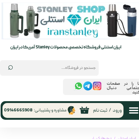
حساب کاربری من
تغییر گذر واژه
سفارشات
ایران استنلی فروشگاه تخصصی محصولات Stanley آمریکا در ایران
خروج از حساب کاربری
⌕
ما را در صفحات
جتماعی دنبال
نید
ورود
/
ثبت نام
مشاوره و پشتیبانی:
09146665908
۰
ایران استنلی
نیچرهایک
کیف ادویه 6 عددی نیچرهایک | shiwei portable seasoning bottle set