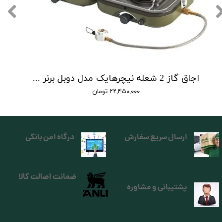
اجاق گاز 2 شعله نیچرهایک مدل دوبل برنر | double burner folding gas stove
۲۲,۴۵۰,۰۰۰ تومان
ارسال سریع سفارش
درگاه امن بانکی
ضمانت اصالت کالا
پشتیبانی و مشاوره