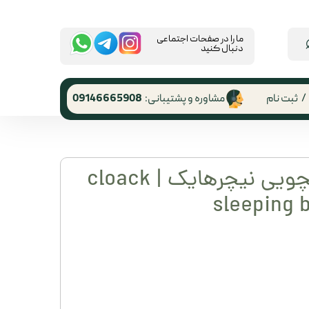
​ما را در صفحات اجتماعی
دنبال کنید
/
ثبت نام
مشاوره و پشتیبانی:
09146665908
 کاربری
ر گذر واژه
کیسه خواب پانچویی نیچرهایک | cloack
رشات
sleeping 
 از حساب
ری