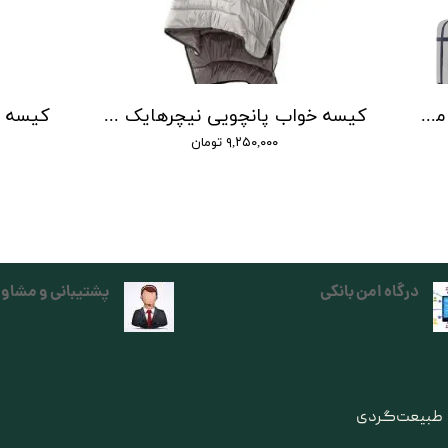
کیسه خواب 2 نفره نیچر هایک مدل پیلو | double sleeping bag pattern with pilow
کیسه خواب پانچویی نیچرهایک | cloack sleeping bag naturehike
۹,۲۵۰,۰۰۰ تومان
درگاه امن بانکی
پشتیبانی و مشاور
ی طبیعت‌گردی