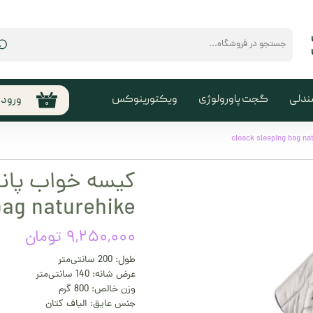
⌕
ندلی
گجت پاورولوژی
ویکتورینوکس
ورود
۰
حساب
من
تغیی
سفا
bag naturehike
خروج
کارب
۹,۲۵۰,۰۰۰ تومان
طول: 200 سانتی‌متر
عرض شانه: 140 سانتی‌متر
وزن خالص: 800 گرم
جنس عایق: الیاف کتان