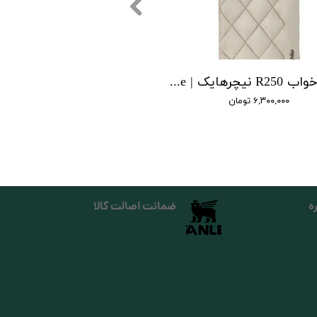
کیسه خواب R250 نیچرهایک | sleeping bag r250 naturehike
۶,۳۰۰,۰۰۰ تومان
ه
ضمانت اصالت کالا