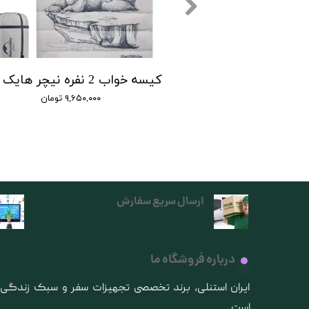
کیسه خواب m300 نیچرهایک | sleeping bag m300 naturehike
۷,۹۰ تومان
۹,۶۵۰,۰۰۰ تومان
ارسال سریع سفارش
درباره فروشگاه ما
​ایران استنلی، برند تخصصی تجهیزات سفر و سبک زندگ
است.