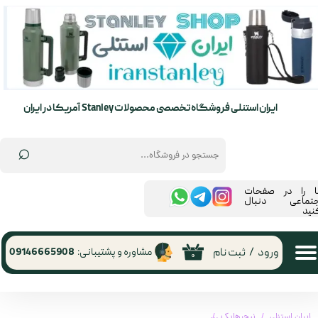
حساب کاربری من
تغییر گذر واژه
سفارشات
ایران استنلی فروشگاه تخصصی محصولات Stanley آمریکا در ایران
خروج از حساب کاربری
⌕
ما را در صفحات
جتماعی دنبال
نید
ورود
/
ثبت نام
مشاوره و پشتیبانی:
09146665908
۰
ایران استنلی
نیچرهایک
کوله پشتی نیچرهایک مدل اسلیپ اوور | riding backpack with helmet slip-over