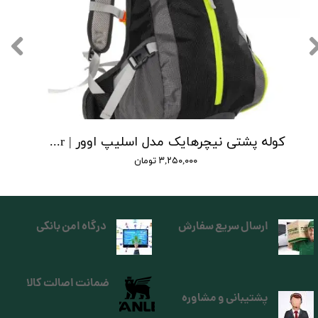
کوله پشتی نیچرهایک مدل اسلیپ اوور | riding backpack with helmet slip-over
۳,۲۵۰,۰۰۰ تومان
ارسال سریع سفارش
درگاه امن بانکی
ضمانت اصالت کالا
پشتیبانی و مشاوره