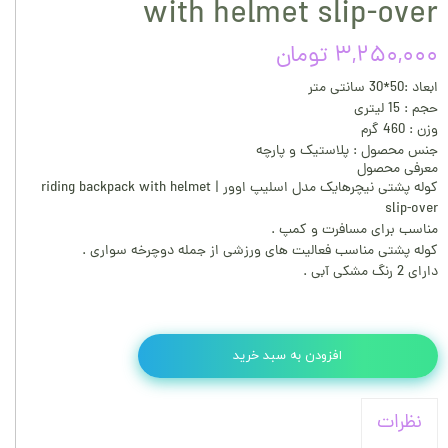
with helmet slip-over
۳,۲۵۰,۰۰۰ تومان
ابعاد :50*30 سانتی متر
حجم : 15 لیتری
وزن : 460 گرم
جنس محصول : پلاستیک و پارچه
معرفی محصول
کوله پشتی نیچرهایک مدل اسلیپ اوور | riding backpack with helmet
slip-over
مناسب برای مسافرت و کمپ .
کوله پشتی مناسب فعالیت های ورزشی از جمله دوچرخه سواری .
دارای 2 رنگ مشکی آبی .
افزودن به سبد خرید
نظرات