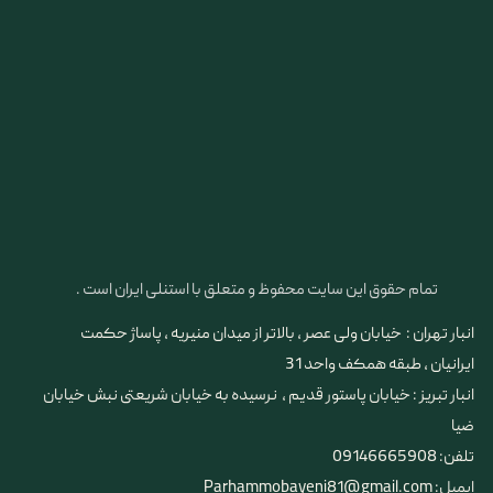
تمام حقوق این سایت محفوظ و متعلق با استنلی ایران است .
انبار تهران : خیابان ولی عصر ، بالاتر از میدان منیریه ، پاساژ حکمت
ایرانیان ، طبقه همکف واحد 31
​​​​​​​انبار تبریز : خیابان پاستور قدیم ، نرسیده به خیابان شریعتی نبش خیابان
ضیا
تلفن: 09146665908
ایمیل: Parhammobayeni81@gmail.com