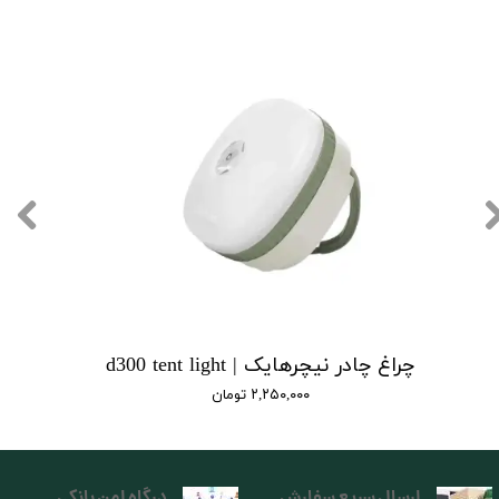
چراغ چادر نیچرهایک | d300 tent light
۲,۲۵۰,۰۰۰ تومان
ارسال سریع سفارش
درگاه امن بانکی