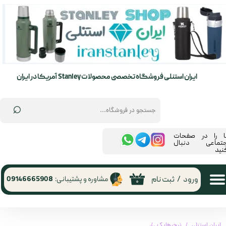
حساب کاربری من
تغییر گذر واژه
سفارشات
ایران استنلی فروشگاه تخصصی محصولات Stanley آمریکا در ایران
خروج از حساب کاربری
⌕
ما را در صفحات
جتماعی دنبال
نید
ورود
/
ثبت نام
مشاوره و پشتیبانی:
09146665908
۰
ایران استنلی
نیچرهایک
چادر کلود آپ 1 نفره نیچر هایک | ultralight one man cloud up 1 tent (NH18T010-T)