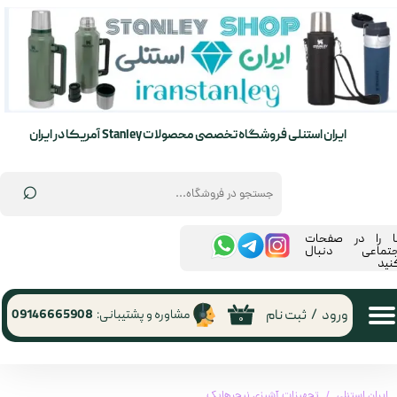
حساب کاربری من
تغییر گذر واژه
سفارشات
ایران استنلی فروشگاه تخصصی محصولات Stanley آمریکا در ایران
خروج از حساب کاربری
⌕
ما را در صفحات
جتماعی دنبال
نید
ورود
/
ثبت نام
مشاوره و پشتیبانی:
09146665908
۰
ایران استنلی
تجهیزات آشپزی نیچرهایک