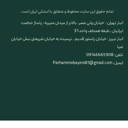
تمام حقوق این سایت محفوظ و متعلق با استنلی ایران است .
انبار تهران : خیابان ولی عصر ، بالاتر از میدان منیریه ، پاساژ حکمت
ایرانیان ، طبقه همکف واحد 31
​​​​​​​انبار تبریز : خیابان پاستور قدیم ، نرسیده به خیابان شریعتی نبش خیابان
ضیا
تلفن: 09146665908
ایمیل: Parhammobayeni81@gmail.com