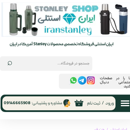
حساب کاربری من
تغییر گذر واژه
سفارشات
ایران استنلی فروشگاه تخصصی محصولات Stanley آمریکا در ایران
خروج از حساب کاربری
⌕
ما را در صفحات
جتماعی دنبال
نید
ورود
/
ثبت نام
مشاوره و پشتیبانی:
09146665908
۰
ایران استنلی
جت فن