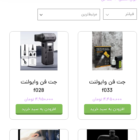
مرتبط‌ترین
جت فن وایولنت
جت فن وایولنت
f028
f033
۴,۴۵۰,۰۰۰ تومان
۴,۹۵۰,۰۰۰ تومان
افزودن به سبد خرید
افزودن به سبد خرید