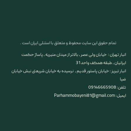
تمام حقوق این سایت محفوظ و متعلق با استنلی ایران است .
انبار تهران : خیابان ولی عصر ، بالاتر از میدان منیریه ، پاساژ حکمت
ایرانیان ، طبقه همکف واحد 31
​​​​​​​انبار تبریز : خیابان پاستور قدیم ، نرسیده به خیابان شریعتی نبش خیابان
ضیا
تلفن: 09146665908
ایمیل: Parhammobayeni81@gmail.com