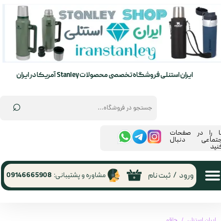
حساب کاربری من
تغییر گذر واژه
سفارشات
ایران استنلی فروشگاه تخصصی محصولات Stanley آمریکا در ایران
خروج از حساب کاربری
⌕
ما را در صفحات
جتماعی دنبال
نید
ورود
/
ثبت نام
مشاوره و پشتیبانی:
09146665908
۰
ایران استنلی
چاقو