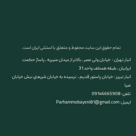
تمام حقوق این سایت محفوظ و متعلق با استنلی ایران است .
انبار تهران : خیابان ولی عصر ، بالاتر از میدان منیریه ، پاساژ حکمت
ایرانیان ، طبقه همکف واحد 31
​​​​​​​انبار تبریز : خیابان پاستور قدیم ، نرسیده به خیابان شریعتی نبش خیابان
ضیا
تلفن: 09146665908
ایمیل: Parhammobayeni81@gmail.com