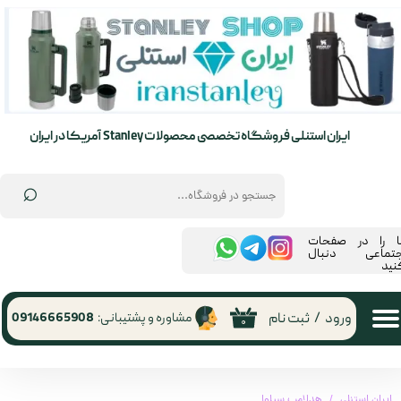
حساب کاربری من
تغییر گذر واژه
سفارشات
ایران استنلی فروشگاه تخصصی محصولات Stanley آمریکا در ایران
خروج از حساب کاربری
⌕
ما را در صفحات
جتماعی دنبال
نید
ورود
/
ثبت نام
مشاوره و پشتیبانی:
09146665908
۰
ایران استنلی
هدلامپ سیلوا