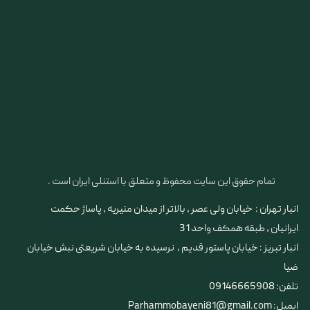
تمام حقوق این سایت محفوظ و متعلق با استنلی ایران است .
انبار تهران : خیابان ولی عصر ، بالاتر از میدان منیریه ، پاساژ حکمت
ایرانیان ، طبقه همکف واحد 31
​​​​​​​انبار تبریز : خیابان پاستور قدیم ، نرسیده به خیابان شریعتی نبش خیابان
ضیا
تلفن: 09146665908
ایمیل: Parhammobayeni81@gmail.com