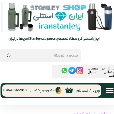
حساب کاربری من
تغییر گذر واژه
سفارشات
ایران استنلی فروشگاه تخصصی محصولات Stanley آمریکا در ایران
خروج از حساب کاربری
⌕
ما را در صفحات
جتماعی دنبال
نید
ورود
/
ثبت نام
مشاوره و پشتیبانی:
09146665908
۰
ایران استنلی
باتوم کوهنوردی