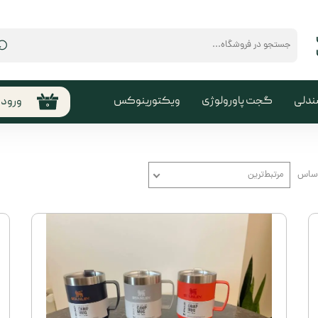
⌕
ندلی
گجت پاورولوژی
ویکتورینوکس
ورود
۰
حساب
من
تغیی
اساس
مرتبط‌ترین
سفا
خروج
کارب