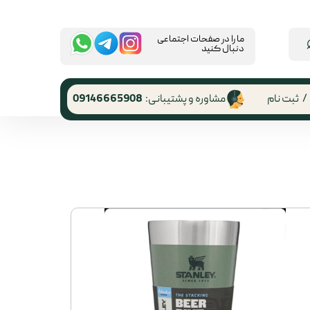
​ما را در صفحات اجتماعی
دنبال کنید
/
ثبت نام
مشاوره و پشتیبانی:
09146665908
 کاربری
ر گذر واژه
رشات
 از حساب
ری