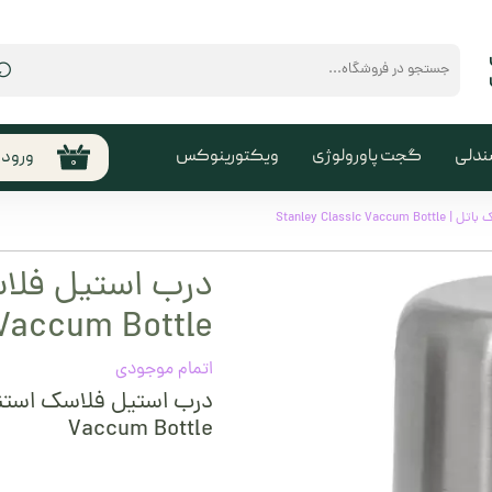
⌕
ندلی
گجت پاورولوژی
ویکتورینوکس
ورود
۰
حساب
من
Stanley Class
تغیی
درب استیل فلاس
سفا
 Vaccum Bottle
خروج
کارب
اتمام موجودی
Vaccum Bottle