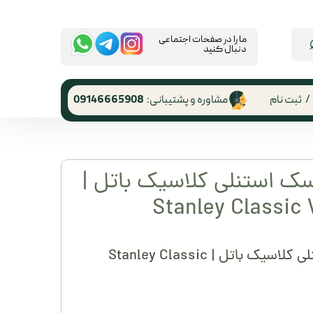
​ما را در صفحات اجتماعی
دنبال کنید
/
ثبت نام
مشاوره و پشتیبانی:
09146665908
 کاربری
ر گذر واژه
ک استنلی کلاسیک باتل |
رشات
Stanley Classic
 از حساب
ری
درب استیل فلاسک استنلی کلاسیک باتل | Stanley Classic