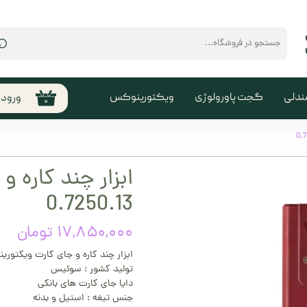
⌕
ندلی
گجت پاورولوژی
ویکتورینوکس
ورود
۰
حساب
من
تغیی
ابزار چند کاره 
سفا
0.7250.13
خروج
کارب
۱۷,۸۵۰,۰۰۰ تومان
ابزار چند کاره و جای کارت ویکتورینوکس 13
تولید کشور : سوئیس
دایا جای کارت های بانکی
جنس تیغه : استیل و بدنه