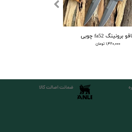
و برونینگ fa52 چوبی
۱,۴۲۰,۰۰۰ تومان
ه
ضمانت اصالت کالا