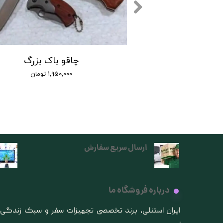
اک مدل X75 :
چاقو باک بزرگ
۱,۱۰۰ تومان
۱,۹۵۰,۰۰۰ تومان
ارسال سریع سفارش
درباره فروشگاه ما
​ایران استنلی، برند تخصصی تجهیزات سفر و سبک زندگ